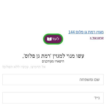
מגזין רמת גן פלוס 144
קראו עוד »
לעוד
עשו מנוי למגזין 'רמת גן פלוס',
הישארו מעודכנים
אל תחמיצו, עכשיו ללא תשלום!