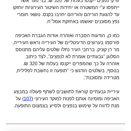
זורקי נפצים ייקנסו בעלות של 320 ₪. בני נוער אשר
ייתפסו ע"י המשטרה או יחידות השיטור העירוניות יוחזקו
עד להגעת הוריהם והוריהם יחויבו בקנס. נושאי חומרי
נפץ מסוכנים יואשמו באחזקת אמל"ח.
כמו כן, הודעות הסברה ואזהרה אודות הגברת האכיפה
פורסמו בערוצים הדיגיטליים של העירייה וראש העירייה,
מר רן קוניק. ברחבי העיר נתלו שלטים עליהם מתנוסס
הסלוגן "גבעתיים אומרת לא לנפצים", לצד כיתוב
אזהרה על כך שהמפרים ייקנסו בעלות של 320 ₪.
בנוסף, בשלטים הודגש כי "תופעה זו נחשבת לפלילית,
מטרידה ומסוכנת".
עיריית גבעתיים קוראת לתושבים לשתף פעולה במבצע
האכיפה ומזמינה אותם לפנות למוקד העירוני (
) על
107
מנת לדווח על שימוש בנפצים ולסייע בצמצום התופעה.