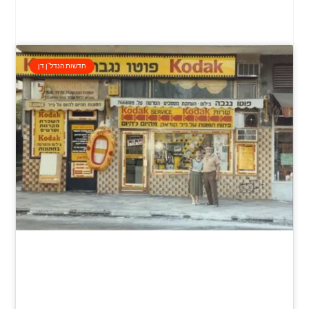
חדשות הנדל"ן דן