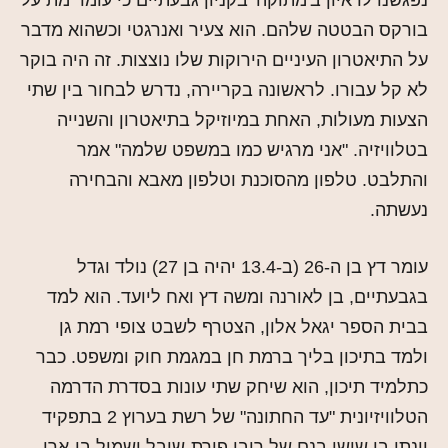
נפגשנו לראיון ב'מתוקה' בקניון גבעתיים כי עומר מת על
בורקס הבטטה שלהם. הוא צעיר ואנרגטי וכשהוא מדבר
על התיאטרון העיניים הירוקות שלו נוצצות. זה היה בוקר
לא קל עבורו. לראשונה בקריירה, נדרש לבחור בין שתי
הצעות מעולות, האחת במיוזיקל בתיאטרון והשנייה
בטלוויזיה. "אני מרגיש כמו במשפט שלמה" אמר
והתלבט. טלפון מהסוכנת וטלפון מאבא והבחירה
נעשתה.
עומר דץ בן ה-26 (ב-13.4 יהיה בן 27) נולד וגדל
בגבעתיים, בן לאורנה ומשה דץ ואח ליועד. הוא למד
בבית הספר יגאל אלון, הצטרף לשבט צופי רמת גן
ולמד בתיכון בליך ברמת חן במגמת חוק ומשפט. כבר
כתלמיד תיכון, הוא שיחק שתי עונות בסדרת הדרמה
הטלוויזיונית "עד החתונה" של רשת בערוץ 2 בתפקיד
יונתן בן שושן בנם של רובי פורת-שובל ושמיל בן-ארי