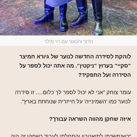
הדצי והנאצי עם רוי מילר
לוהקת לסידרה החדשה לנוער של גיורא חמיצר
"סקיי" בערוץ "ניקטין". מה אתה יכול לספר על
הסידרה ועל התפקיד?
עומר צוחק "אני לא יכול לספר לך כלום…. זו סידרה
לנוער כמו 'השמינייה' על חייזרית שנוחתת בארץ".
איזה שחקן מהווה השראה עבורך?
"כשנמשכתי לתיאטרון והתחלתי לעבוד כשחקן זה היה