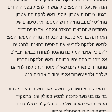
הנדרשת על ידי הנאצים להמשיך ולהציג בפני היהודים
בגטו יצירות תיאטרון. יוסף, ראש להקת התיאטרון,
מחליט לכתוב מחזה חדש המספר את סיפורם של
היהודים שהתבצרו במצדה ונלחמו עד טיפת דמם
האחרונה ברומאים. בערב הבכורה, מורה המפקד הנאצי
לראש הלהקה להרגיע את הצופים בהצגה ולהבטיח
להם כי הפינוי המתוכנן מהגטו למחרת בבוקר יובילם
אל מחנות בהם יחיו ברווחה. ראש הלהקה וחבריו
מתמודדים מעתה עם שאלה מוסרית הנוגעת לחייהם
שלהם ולחיי עשרות אלפי יהודים אחרים בגטו.
זו הצגה נורא חשובה, בנושא מאוד חשוב, באים לצפות
בה גם בני נוער כהכנה למסע בפולין ואני בתפקיד
הקצין הנאצי העוזר של קפטן בליק (רוי מילר) וגם
בתפקיד יהודי בהתחלה ובסוף."