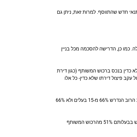
 מינימום 24 יח"ד ובנוסף לא פחות מ70 יח"ד חדשות. זהו התנאי חדש שהתווסף. למרות זאת, ניתן גם
-66%. הדרישה לבעלות של 75% מהרכוש המשותף בוטלה. כמו כן, הדרישה להסכמה מכל בניין
א כדין בנכס ברכוש המשותף (כגון דירת
עקב פיצול דירתו שלא כדין- כל אלו
כלומר אם מדובר ב-20 בעלים מתוכם 5 בעלים טוענים ודורשים שהיזם יכיר להם בבניה לא חוקית- מחשבים את הרוב הנדרש 66% מ-15 בעלים ולא 66%
לצורך החישוב ללא הסרבנים, צריכה להיות מוצגת ראיה על הבנייה שלא כדין וכן לפחות 51% מבעלי הדירות שיש בבעלותם 51% מהרכוש המשותף