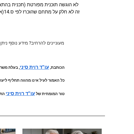
זה לא חלק על מתחם שהוכרז לפי ס.14(א)(1) לחוק הרשות הממשלתית להתחדשות עירונית.
מעוניינים להרחיב?
מידע נוסף ניתן למצוא במדריך 
עו"ד רוית סיני
הכותבת,
, בעלת משרד עורכי דין המת
כל האמור לעיל אינו מהווה תחליף ליעוץ
עו"ד רוית סיני
טור המומחית של
התפ