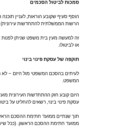
סמכות לביטול הסכמים
הוסף סעיף שקובע הוראות, לעניין תוכנה 
הרשות הממשלתית להתחדשות עירונית) יהי
זה למעשה מעין בית משפט שניתן לפנות א
או לביטולו.
תוקפה של עסקת פינוי בינוי
לעיתים בהסכם המשפטי מול היזם – לא נ
המשפט.
היום קובע חוק ההתחדשות העירונית מועד
עסקת פינוי בינוי, רשאים להחליט על ביטול
ממועד חתימת ההסכם הראשון. (ככל שיש 40% בידי עמידר/דיור ציבורי במתחם החישוב ייערך ללא הדיור הציבו