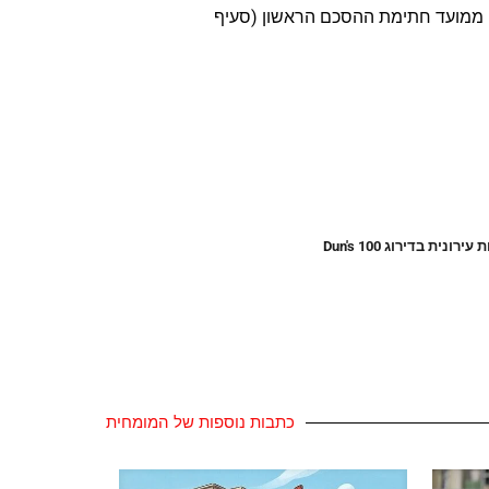
פורטת (תכנית בהתאם לס. 83 (א) (1) לחוק התכנון והבנייה) למוסד התכנון בתוך 4.5 שנים ממועד חתימת ההסכם הראשון (סעיף
כתבות נוספות של המומחית