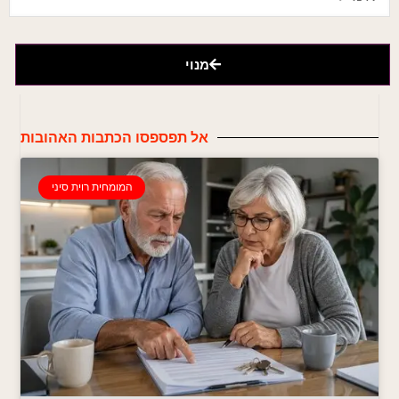
מנוי
אל תפספסו הכתבות האהובות
המומחית רוית סיני