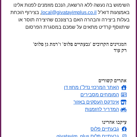
השימוש בה נעשה ללא הרשאה, הנכם מוזמנים לפנות אלינו
באמצעות דוא"ל
, בצירוף הוכחת
local@givatayimplus.co.il
בעלות ביצירה והבהרה האם ברצונכם שהיצירה תוסר או
שיתווסף קרדיט מתאים על שמכם במסגרת הפרסום
המגזינים הקרובים 'גבעתיים פלוס' ו'רמת גן פלוס'
רק עוד
ימים
אתרים קשורים
האתר המרכזי נדל"ן מחוז דן
המומחים מסבירים
אינדקס העסקים באזור
המדריך להזמנות
עיקבו אחרינו
גבעתיים פלוס
גבעתיים פלוס givatayim_plus