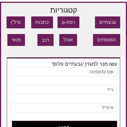
קטגוריות
גבעתיים
כתבות
נדל"ן
רמת-גן
המומחים
אוכל
רכב
פנאי
עשו מנוי למגזין 'גבעתיים פלוס'