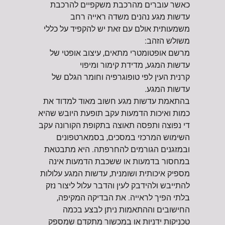
כאשר עוברים מהרכבת משקפיים להרכבת
עדשות מגע נהנים משדה ראייה רחב
משמעותית אולם עם זאת יש להקפיד על כללי
משולש הזהב:
מרשם אופטומטרי מתאים, עיצוב אופטי של
עדשות המגע, מדידת קימור ומיפוי
קרנית העין לפי טופוגרפיה וחומר הגלם של
עדשות המגע.
בהתאמת עדשות מגע חשוב מאוד למדוד את
כמות ואיכות הדמעות עקב תופעת היובש שהיא
די נפוצה ותפסה תאוצה בתקופת הקורונה עקב
השימוש המרכזי במסכים, בסמארטפונים
ובמזגנים הגורמים להחרפתה. היא מתבטאת
במחסור בדמעות או ששכבת הדמעות אינה
מספיק איכותית ושומנית, עדשות המגע עלולות
להתייבש ולהידבק לעין והדבר עלול ליצור נזק
בלתי הפיך לראייה. את הבדיקה המקיפה,
החישובים וההתאמות ניתן לבצע בכמה
טכניקות ידניות או במכשור מתקדם שמספק