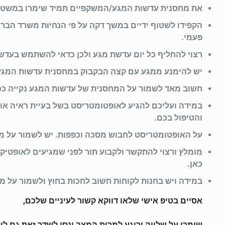
את מחסנית עדשות המגע/המשקפיים תמיד שימרו במשטח 
הקפידו לשטוף ידיים במשך דקה על פי הנחיות משרד הברי
פעמי.
רצוי להחליף כל יום עדשת מגע ולכן כדאי להשתמש בעדשו
יש להימנע ממגע עם קצה הבקבוק במחסנית עדשות המגע א
חשוב מאד לשמור על המחסנית של עדשות המגע נקייה ככל 
במידה ועליכם להגיע לאופטומטריסט בשל בעיית ראיה או
והטיפול בכם.
על האופטומטריסט לחבוש מסכה וכפפות. יש לשמור על מר
מומלץ ורצוי להתקשר ולקבוע תור לפני שמגיעים לאופטיק
כאן.
במידה ויש בחנות לקוחות חשוב לחכות בחוץ ולשמור על מרחק של 2 מטר הא
אסיים בטיפ אישי שלאו דווקא קשור לעיניים שלכם,
שימרו על שלווה ורוגע למרות המצב ונסו לשדר זאת גם ל