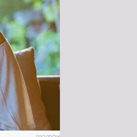
אִילוּסְטְרַצְיָה