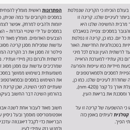
 בעולם הוכיחו כי הקרינה שנפלטת
הפתרונות
ראשית מומלץ להפחית 
ותר לעיניים שלנו. קרינה זו
במסכים הקרובים עד כמה שניתן, כ
 מרבית החשיפה שלנו היא
יזומות ולהביט למרחק. אפשר לצמ
הגובר במסכים: צפייה בטאבלט
במסכים על ידי שינויי הגדרות – הצ
ל יום. כמו כן, קרינה זו נפלטת
הצבעים האדומים. מומלץ מאוד לה
LED, ומטלוויזיות בטכנולוגיות החדישות. האור
ד לרשתית העין וגורם לכל מיני
פילטר זה מסנן את רב הקרינה המז
ום נזק עתידי למערכת הראייה
לרשתית ולגרום נזק מיידי ועתידי. 
ופעות מיידיות כמו עייפות והפרעה
שמרכיבים עדשות עם מסנן מסוג ז
פיזית למסכים ולסמארטפונים
משמעותית בשימוש ממושך במסכים
חודרת לעיניים שלנו. כמו כן,
את השימוש במסכים ובסמארטפוני
בגלל שמדובר בקרינה בעלת אורך גל קצר ((420 nm),
שעתיים לפני השינה, שכן קרינת ה
 ומסכנת את בריאות העין.
בהורמון השינה דבר החשוב בעיקר 
 כי ההשפעה של קרינה זו על
חשוב מאוד לעבור אחת לשנה אבחו
קטלנית
לעיתים באופן כזה
אופטומטריסט מוסמך ובעל ניסיון 
 הפיך.
הבריאות כדי לקבל דיאגנוזה עדכני
ולמנוע נזק עתידי לעין.