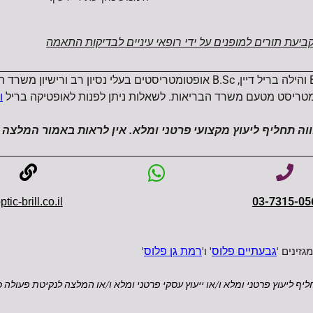
קביעת תורים למופנים על ידי רופאי עיניים לבדיקות התאמה
מטריסט מטעם משרד הבריאות. לשאלות ניתן לפנות לאופטיקה בריל
וי
וה תחליף ל
יעוץ מקצועי פרטני ומלא. אין לראות באמור המלצה 
03-7315-05
ptic-brill.co.il
זינים '
גבעתיים פלוס
' ו'
רמת גן פלוס
'
ליף ל
יעוץ פרטני ומלא ו/או ייעוץ עסקי פרטני ומל
א ו/או המלצה לנקיטת פעולה 