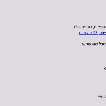
הכותבים אביב בריל, B.Sc והילה בריל דיין, B.Sc אופטומטריסטים בעלי נסיון רב ורישיון משרד הבריאות, בוחנים כ-15
יצמן 28 גבעתיים
מכל סוג שהוא
o
כלשהי