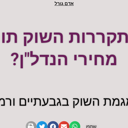
אדם גורל
קררות השוק תור
מחירי הנדל"ן?
גמת השוק בגבעתיים ורמת
שתפו