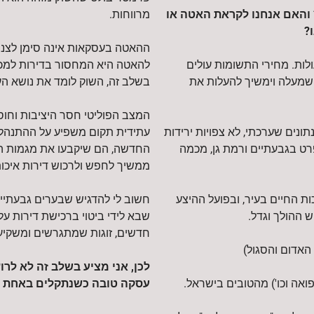
 והאם אנחנו לקראת האטה או
מרווחות.
?
ההאטה בעסקאות אינה סימן לצני
ולות. מחירי התשומות עולים
להאטה היא המחסור בדירות למכיר
 שמעלה וימשיך להעלות את
בשלב זה, השוק לומד את נושא ה
המצב הפוליטי חסר היציבות וחוס
ונים שערכתי, לא צפויות ירידות
עתידית תקום משפיע על ההתנהלו
רט בגבעתיים ורמת גן, מכמה
החדשה, הם שיקבעו את מגמות הש
ממשיך לחפש ולרכוש דירות איכותי
יכות החיים בעיר, ובפועל ההיצע
חשוב לי להדגיש שבערים גבעתיים 
ש ההולך וגדל.
שבא לידי ביטוי ברכישת דירות על 
חדשים, זוגות שמתגרשים ומשקיעי
לכן, אני מציע בשלב זה לא לרו
עסקה טובה כשנתקלים באחת כז