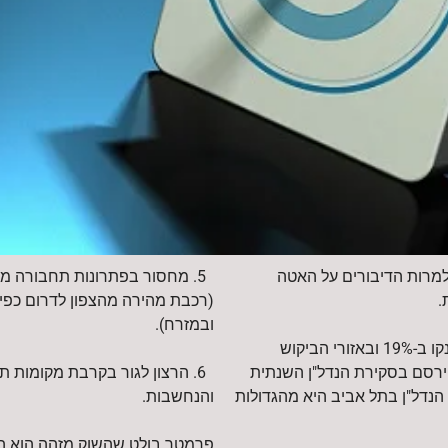
למרות הדיבורים על האטה
5. מחסור בפתרונות תחבורה מה
.
(רכבת מהירה מהצפון לדרום כפי
ובמזרח).
בלמ"ס עדכנו החודש שמחירי הדירות זינקו ב-19% ובאזורי הביקוש
יה גדולה אף יותר, ואילו בנק UPS פירסם בסקירת הנדל"ן השנתית
6. הרצון לגור בקרבת מקומות 
נדל"ן בתל אביב היא מהגדולות
והנחשבות.
פרמטר בולט שהשוק מזהה הוא המ