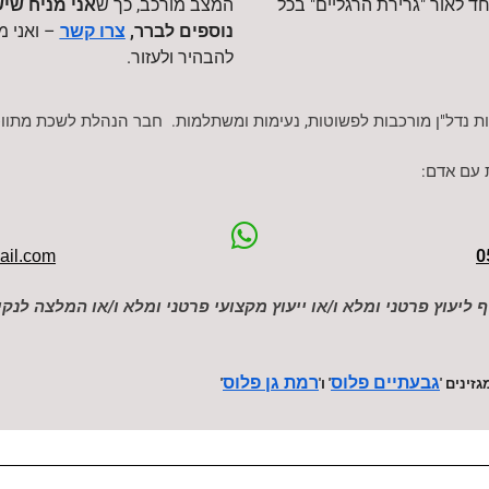
ד לאור "גרירת הרגליים" בכל
המצב מורכב, כך ש
אני
מניח שיש
נוספים לברר,
– ואני מ
צרו קשר
להבהיר ולעזור.
דל"ן מורכבות לפשוטות, נעימות ומשתלמות. חבר הנהלת לשכת מתווכי 
 עם אדם:
0
il.com
 ליעוץ פרטני ומלא ו/או ייעוץ מקצועי פרטני ומלא ו/או המלצה לנ
גבעתיים פלוס
רמת גן פלוס
ינים '
' ו'
'