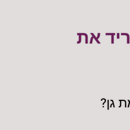
יד את
 גן?