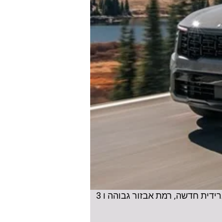
סורנטו, ה SUV של קיה עם 6-7 מושבים עבר מתיחת פנים של אמצע החיים ישווק מעתה בגרסה היברידית חדשה, רמת אבזור גבוהה ו 3