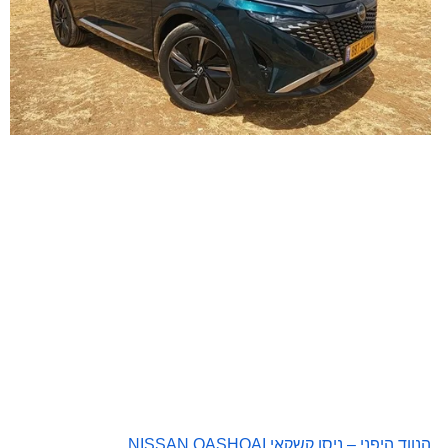
הנווד היפני – ניסן קשקאי NISSAN QASHQAI