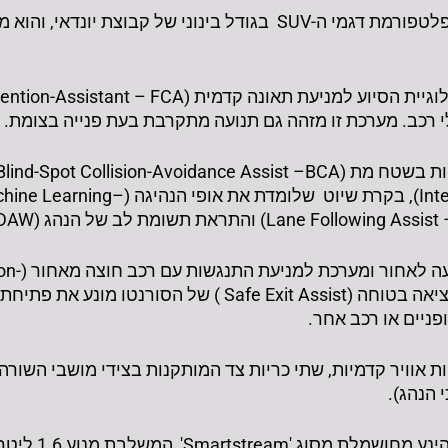
הסורנטו מבוסס על הדור החדש של פלטפורמת דגמי ה-SUV בגודל בינונ
וכלי רכב. מערכת זו מזהה גם תנועה מתקרבת בעת פנייה בצומת.
(Intelligent Speed Limit Assist – ISLA),
הסורנטו החד
Avoidance Assist – RCCA). סייען יציאה בטוחה (xit Assist
ניים או רכב אחר.
ויר (שתי כריות אוויר קדמיות, שתי כריות צד המותקנות בצידי מושבי הש
 הנהג).