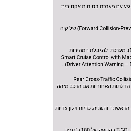
י של קבוצת יונדאי, והוא מגיע עם מערכת בטיחות אקטיבית
מגוון מערכות ה-ADAS כולל את טכנולוגיית הסיוע למניעת תאונה קדמית (Forward Collision-Prevention-Assistant – FCA) של קיה
בנוסף, מערכת סיוע למניעת התנגשויות בשטח מת (Blind-Spot Collision-Avoidance Assist –BCA), מערכת להגבלת המהירות
 בקרת שיוט שלומדת את אופי הנהיגה (Smart Cruise Control with Machine Learning–
ש כולל גם מצלמת נסיעה לאחור ומערכת למניעת התנגשות עם רכב חוצה מאחור (Rear Cross-Traffic Collision-
Safe E ) של הסורנטו מונע את פתיחת הדלתות האחוריות אם הרכב מזהה
ורה הראשונה והשניה, כריות וילון צדיות
הסורנטו Hybrid מונע על ידי חטיבת הינע מחושמלת מסוג 'Smartstream', המשלבת מנוע 1.6 ליטר T-GDi בהספק של 180 כ"ס עם