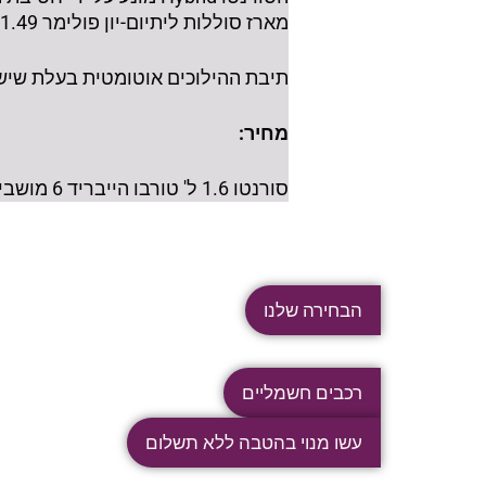
מארז סוללות ליתיום-יון פולימר 1.49 קוט"ש ומנוע חשמלי של 44.2 קו"ט.
תיבת ההילוכים אוטומטית בעלת שישה הילוכים והוא מאיץ מ-0 ל-100 קמ"ש ב
מחיר:
סורנטו 1.6 ל' טורבו הייבריד 6 מושבים 319,900 ₪
הבחירה שלנו
רכבים חשמליים
עשו מנוי בהטבה ללא תשלום