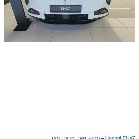
Hongqi EHs7 – מפנק, מאד. מרווח, מאד.