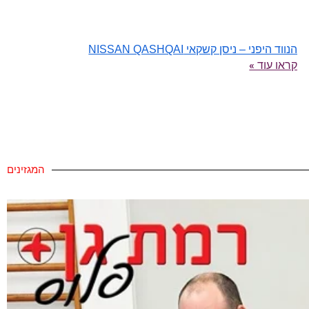
הנווד היפני – ניסן קשקאי NISSAN QASHQAI
קראו עוד »
המגזינים