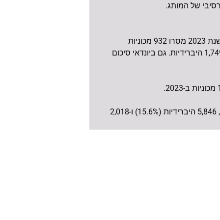
בדירוג המותגים, יונדאי ממשיכה להוביל את הרשימה גם בינואר עם 5,664 מסירות, ביניהן גם 572 חשמליות ו-1,749 היברידיות. גם ביונדאי סיכום
בגזרת הרכב הירוק, בינואר נמסרו 8,693 מכוניות חשמליות המהוות נתח שוק של 23.2% מכלל המכוניות! בנוסף, 5,846 היברידיות (15.6%) ו-2,018