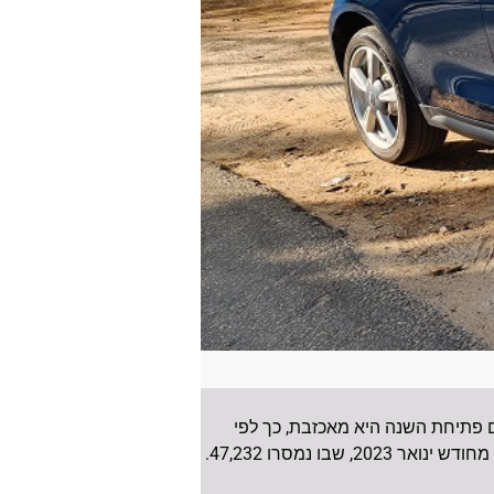
ם פתיחת השנה היא מאכזבת, כך לפי
נתוני איגוד יבואני הרכב לסיכום ינואר 2024. במהלך החודש נמכרו 37,247 מכוניות, כעשרת אלפי יחידות פחות מחודש ינואר 2023, שבו נמסרו 47,232.