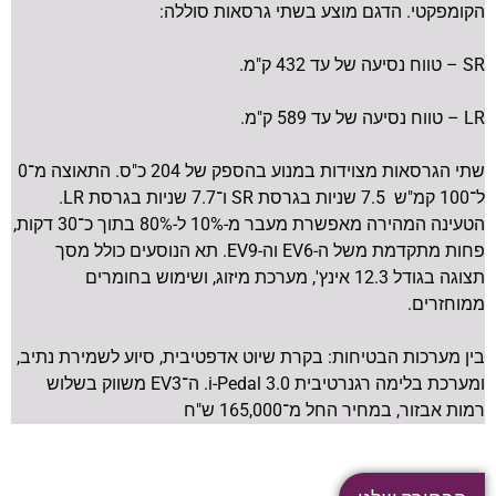
הקומפקטי. הדגם מוצע בשתי גרסאות סוללה:
SR – טווח נסיעה של עד 432 ק"מ.
LR – טווח נסיעה של עד 589 ק"מ.
שתי הגרסאות מצוידות במנוע בהספק של 204 כ"ס. התאוצה מ־0
ל־100 קמ"ש 7.5 שניות בגרסת SR ו־7.7 שניות בגרסת LR.
הטעינה המהירה מאפשרת מעבר מ-10% ל-80% בתוך כ־30 דקות,
פחות מתקדמת משל ה-EV6 וה-EV9. תא הנוסעים כולל מסך
תצוגה בגודל 12.3 אינץ', מערכת מיזוג, ושימוש בחומרים
ממוחזרים.
בין מערכות הבטיחות: בקרת שיוט אדפטיבית, סיוע לשמירת נתיב,
ומערכת בלימה רגנרטיבית i-Pedal 3.0. ה־EV3 משווק בשלוש
רמות אבזור, במחיר החל מ־165,000 ש"ח