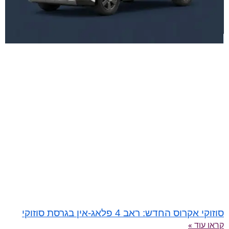
סוזוקי אקרוס החדש: ראב 4 פלאג‑אין בגרסת סוזוקי
קראו עוד »