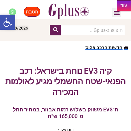
עוד
הטבה
פנאי, לייף סטייל, קניות
התחדשות עירונית
מומחים מקצועיים
פתח סרגל
08/08/2026
חדשות הרכב פלוס
קיה EV3 נוחת בישראל: רכב
הפנאי-שטח החשמלי מגיע לאולמות
המכירה
ה־EV3 משווק בשלוש רמות אבזור, במחיר החל
מ־165,000 ש"ח
רום אלוף