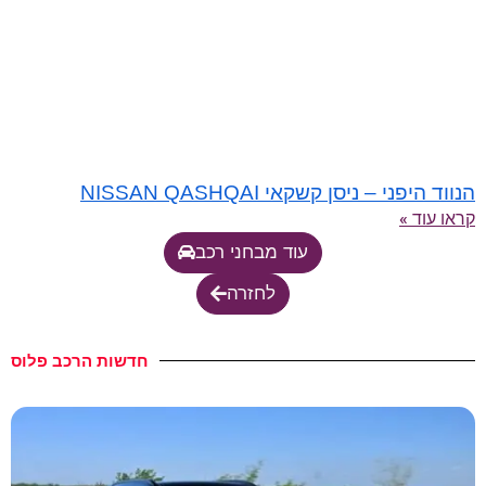
הנווד היפני – ניסן קשקאי NISSAN QASHQAI
קראו עוד »
עוד מבחני רכב
לחזרה
חדשות הרכב פלוס