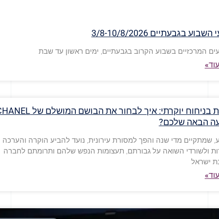
שבוע בגבעתיים 3/8-10/8/2026
ים המרכזיים בשבוע הקרוב בגבעתיים, ימים ראשון עד שבת
וד»
תיירות בניחוח יוקרתי: איך לבחור את הבושם המושלם של 
עה הבאה שלכם?
, שמתקיים מדי שנה והפך למסורת עירונית, נועד להביע הוקרה והערכה
ות ולשורדי השואה על גבורתם, תעצומות הנפש שלהם ותרומתם לחברה
ת ישראל
וד»