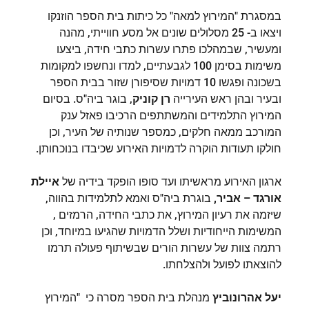
במסגרת "המירוץ למאה" כל כיתות בית הספר הוזנקו
ויצאו ב- 25 מסלולים שונים אל מסע חווייתי, מהנה
ומעשיר, שבמהלכו פתרו עשרות כתבי חידה, ביצעו
משימות בסימן 100 לגבעתיים, למדו ונחשפו למקומות
בשכונה ופגשו 10 דמויות שסיפורן שזור בבית הספר
ובעיר ובהן ראש העירייה
רן קוניק
, בוגר ביה"ס. בסיום
המירוץ התלמידים והמשתתפים הרכיבו פאזל ענק
המורכב ממאה חלקים, כמספר שנותיה של העיר, וכן
חולקו תעודות הוקרה לדמויות האירוע שכיבדו בנוכחותן.
ארגון האירוע מראשיתו ועד סופו הופקד בידיה של
איילת
אורגד – אביר,
בוגרת ביה"ס ואמא לתלמידות בהווה,
שיזמה את רעיון המירוץ, את כתבי החידה, הרמזים ,
המשימות הייחודיות ושלל הדמויות שהגיעו במיוחד, וכן
רתמה צוות של עשרות הורים שבשיתוף פעולה תרמו
להוצאתו לפועל ולהצלחתו.
יעל אהרונוביץ
מנהלת בית הספר מסרה כי "המירוץ