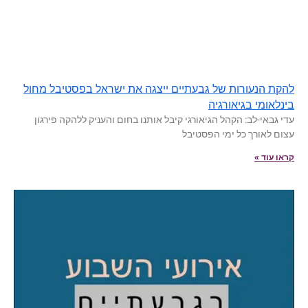
להקת הנעורות של גבעתיים ייצגה את ישראל בפסטיבל מחול
בינלאומי בגיאורגיה
עדי גבאי-לב: הקהל הגיאורגי קיבל אותנו בחום והעניק ללהקה פירגון
עצום לאורך כל ימי הפסטיבל
קראו עוד »