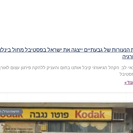
הנעורות של גבעתיים ייצגה את ישראל בפסטיבל מחול בינלא
רגיה
אי-לב: הקהל הגיאורגי קיבל אותנו בחום והעניק ללהקה פירגון עצום לאורך
פסטיבל
וד»
חדשות הנדל"ן ד