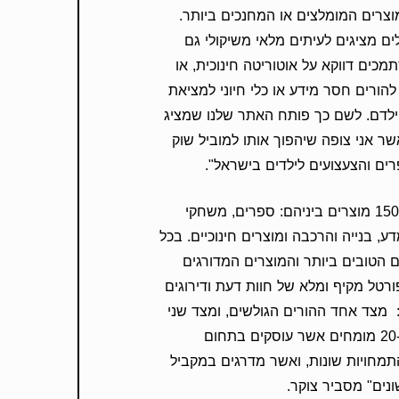
וצרים המומלצים או המחנכים ביותר.
ים מציגים לעיתים מלאי משיקולי גם
תמכים דווקא על אוטוריטה חינוכית, או
הורים חסר מידע או כלי חיוני למציאת
 ילדם. לשם כך פותח האתר שלנו שמציג
ר אני צופה שיהפוך אותו למוביל שוק
ם והצעצועים לילדים בישראל".
האתר מציג למעלה מ-1500 מוצרים ביניהם: ספרים, משחקי
ע, בנייה והרכבה ומוצרים חינוכיים. בכל
ם הטובים ביותר והמוצרים המדורגים
טל מקיף ומלא של חוות דעת ודירוגים
 מצד אחד ההורים הגולשים, ומצד שני
צוות רחב של למעלה מ-20 מומחים אשר עוסקים בתחום
מחויות שונות, ואשר מדרגים במקביל
נים" מסביר צוקר.