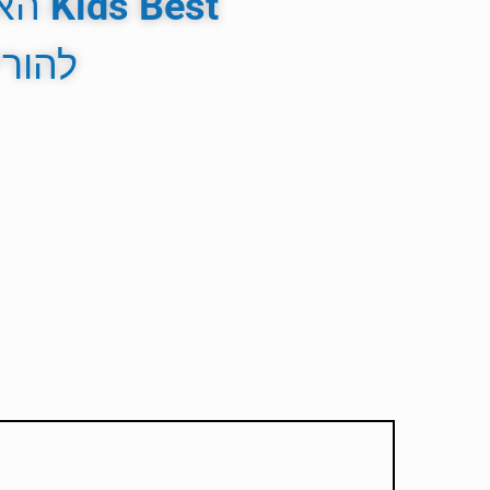
Kids Best
האת
להורי