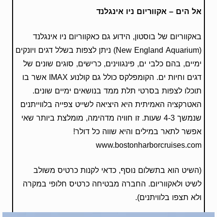
אל הים – אקווריום ניו אינגלנד
באקווריום של בוסטון, הידוע גם כאקווריום ניו אינגלנד
(New England Aquarium) ניתן לצפות בשלל דגים ויונקים
ימיים, בהם כלבי ים, פינגווינים, כרישים, סוגים שונים של
דגים וחיות ים. הקומפלקס כולל גם קולנוע IMAX אשר בו
תוכלו לצפות בסרטי תלת ממד בנושאים ימיים שונים.
האטרקציה האמיתית היא היציאה לשייט צפייה בלווייתנים
שנמשך 4-3 שעות. זו חוויה מדהימה, מומלצת ביותר שאי
אפשר לתאר במילים והיא שווה כל דולר!
www.bostonharborcruises.com
(השיט הוא בתשלום נוסף, כדאי לקנות כרטיס משולב
לשיט ולאקווריום. החברה מבטיחה כרטיס חלופי במקרה
ולא תצפו בלוויתנים).