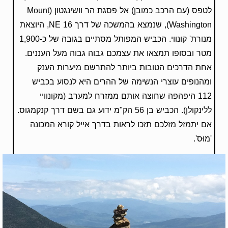
לטפס (עם הרכב כמובן) אל פסגת הר וושינגטון (Mount
Washington), שנמצא בהמשכה של דרך NE 16, היוצאת
מנורת' קונווי. הכביש המפותל מסתיים בגובה של כ-1,900
מטר ובסופו תמצאו את עצמכם גבוה גבוה מעל העננים.
אחת הדרכים הטובות ביותר להתרשם מיערות הענק
ומהנופים עוצרי הנשימה של ההרים היא לנסוע בכביש
112 היפהפה שחוצה אותם ממזרח למערב (מקונוויי
ללינקולן). הכביש בן 56 הק"מ ידוע גם בשם דרך קנקמגוס.
אם יתמזל מזלכם תזכו לראות בדרך אייל קורא המכונה
'מוּס'.