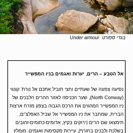
בגדי ספורט Under armour
אל הטבע –
הרים, יערות ואגמים בניו המפשייר
נסיעה צפונה של שעתיים וחצי תוביל אתכם אל נורת' קונווי
(North Conway), שער הכניסה לאזור ההרים הלבנים של
ניו המפשייר המהווים את הרכס הגבוה בצפון מזרח ארצות
הברית, שמחבר את ניו המפשייר אל שביל האפלצ'ים,
תימצאו שם הרים (ירוקים בקיץ, אדומים-כתומים-זהובים
בשלכת ולבנים בחורף), עיירות מקסימות ואגמים. מומלץ