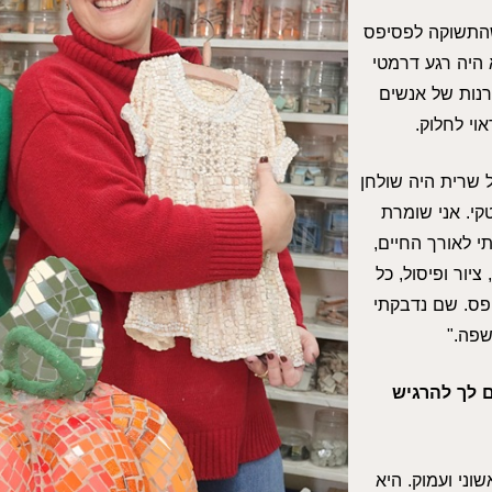
שהתשוקה לפסיפס
 היה רגע דרמטי
נות של אנשים
וי לחלוק.
 שרית היה שולחן
קי. אני שומרת
י לאורך החיים,
ציור ופיסול, כל
פס. שם נדבקתי
 שפה."
 לך להרגיש
וני ועמוק. היא