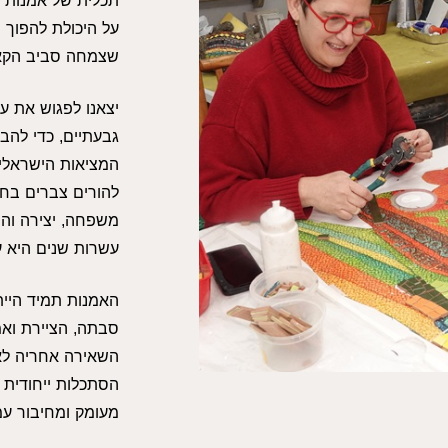
תכלית של אמנות ה
על היכולת להפוך ש
שצמחה סביב הקאט
יצאנו לפגוש את ע
גבעתיים, כדי להב
המציאות הישראלית
להורים צברים בחי
משפחה, יצירה והו
עשרות שנים היא ע
האמנות תמיד היית
סבתה, הציירת ואמ
השאירה אחריה לא 
הסתכלות ייחודית 
מעומק ומחיבור עמ