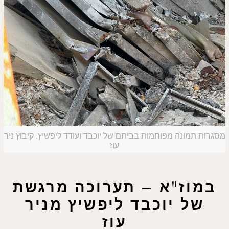
מסגרות תמונה מפוחמות בביתם של יוכבד ועודד ליפשיץ. קיבוץ ניר
עוז
במוז"א – תערוכה מרגשת
של יוכבד ליפשיץ מניר
עוז