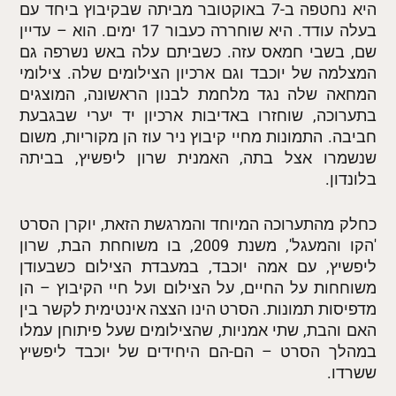
היא נחטפה ב-7 באוקטובר מביתה שבקיבוץ ביחד עם
בעלה עודד. היא שוחררה כעבור 17 ימים. הוא – עדיין
שם, בשבי חמאס עזה. כשביתם עלה באש נשרפה גם
המצלמה של יוכבד וגם ארכיון הצילומים שלה. צילומי
המחאה שלה נגד מלחמת לבנון הראשונה, המוצגים
בתערוכה, שוחזרו באדיבות ארכיון יד יערי שבגבעת
חביבה. התמונות מחיי קיבוץ ניר עוז הן מקוריות, משום
שנשמרו אצל בתה, האמנית שרון ליפשיץ, בביתה
בלונדון.
כחלק מהתערוכה המיוחד והמרגשת הזאת, יוקרן הסרט
'הקו והמעגל', משנת 2009, בו משוחחת הבת, שרון
ליפשיץ, עם אמה יוכבד, במעבדת הצילום כשבעודן
משוחחות על החיים, על הצילום ועל חיי הקיבוץ – הן
מדפיסות תמונות. הסרט הינו הצצה אינטימית לקשר בין
האם והבת, שתי אמניות, שהצילומים שעל פיתוחן עמלו
במהלך הסרט – הם-הם היחידים של יוכבד ליפשיץ
ששרדו.