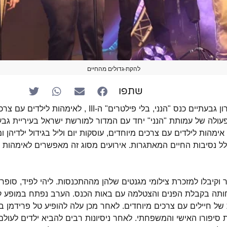
להקת-גדולים מהחיים
שתפו
השבוע התקיים בתיאטרון גבעתיים כנס "הנני, בלי פילטרים" ה-II
ולה של עמותת "הנני" יחד עם המדור למורשת ישראל בעיריית גבע
אימהות לילדים עם צרכים מיוחדים, עוסקות יום וליל בגידול ילדיהן
לל נסיבות החיים המאתגרות. אירועים מסוג זה מאפשרים לאימהות
ר וקיבלו למזכרת צילומי מגנטים שלהן מההתכנסות. ליהי לפיד, סופר
ותה בקבלת הפנים והצטלמה עם באות הכנס. הערב נפתח במופע ק
של חיילים עם צרכים מיוחדים. לאחר מכן עלה להופיע טל פרידמן 
יפורו האישי והמשפחתי. לאחר ניסיונות רבים להביא ילדים לעולם,