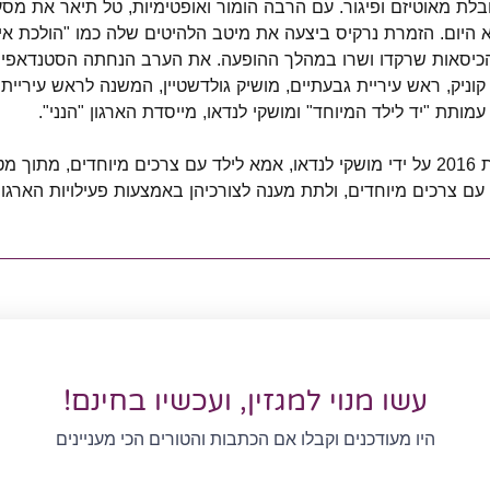
ת מאוטיזם ופיגור. עם הרבה הומור ואופטימיות, טל תיאר את מ
היום. הזמרת נרקיס ביצעה את מיטב הלהיטים שלה כמו "הולכת אית
כיסאות שרקדו ושרו במהלך ההופעה. את הערב הנחתה הסטנדאפיסטי
 קוניק, ראש עיריית גבעתיים, מושיק גולדשטיין, המשנה לראש עיריית
 עמותת "יד לילד המיוחד" ומושקי לנדאו, מייסדת הארגון "הנני".
ארגון "הנני" הוקם בשנת 2016 על ידי מושקי לנדאו, אמא לילד עם צרכים מיוחדים
עם צרכים מיוחדים, ולתת מענה לצורכיהן באמצעות פעילויות הארגון.
עשו מנוי למגזין, ועכשיו בחינם!
היו מעודכנים וקבלו אם הכתבות והטורים הכי מעניינים