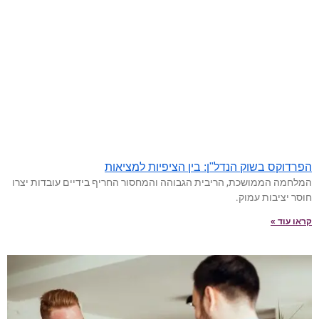
הפרדוקס בשוק הנדל"ן: בין הציפיות למציאות
המלחמה הממושכת, הריבית הגבוהה והמחסור החריף בידיים עובדות יצרו
חוסר יציבות עמוק.
קראו עוד »