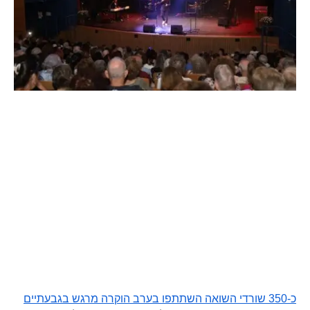
כ-350 שורדי השואה השתתפו בערב הוקרה מרגש בגבעתיים