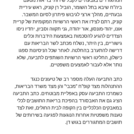
המתגוררים בגבעתיים לקבל שירותי בריאות מטעם
ביה"ח שיבא בתל השומר, הוביל רן קוניק, ראש עיריית
גבעתיים, מהלך ארצי לגיבוש פיתרון לסיום המשבר.
קוניק, רתם לצידו את ראשי הרשויות המקומיות של קריית
אונו, יהוד-מונסון, אור יהודה, גני תקווה וסביון, יחדיו ניסו
הצדדים להגיע להסכמות באמצעות הידברות וכלים
גישוריים, בין היתר, נשלח מכתב לשר הבריאות עם
דרישה להתערב בהחלטה. לאחר שכל הניסיונות ספגו
כישלון, החליטו ראשי הרשויות השותפים לתביעה, שלא
נותר אלא לעבור לאמצעים משפטיים.
כתב התביעה העלה מספר רב של טיעונים כנגד
ההתנהלות מצד קופ"ח "מכבי" והן מצד משרד הבריאות,
כשמרכז התביעה עסק באפליית מבוטחים. כתב התביעה
הציג גם את האבסורד בהפיכת בריאות התושבים לכלי
במאבקים הכלכליים בין הקופה לבית החולים, זאת לצד
טענות משפטיות אחרות הנוגעות לפגיעה בשירותים של
תושבים המתגוררים בגוש דן.