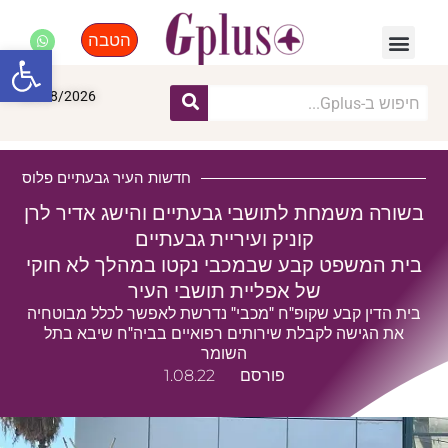
הטבה
פנאי, לייף סטייל, קניות
התחדשות עירונית
מומחים מקצועיים
פתח סרגל
09/08/2026
חדשות העיר גבעתיים פלוס
בשורה משמחת לתושבי גבעתיים והישג אדיר לרן
קוניק ועיריית גבעתיים
בית המשפט קבע שבמכבי נקטו במהלך לא חוקי
של אפליית תושבי העיר
בית הדין קבע שקופ"ח "מכבי" נדרשת לאפשר לכלל מבוטחיה
את הגישה לקבלת שירותים רפואיים בביה"ח שיבא בתל
השומר
פורסם
1.08.22