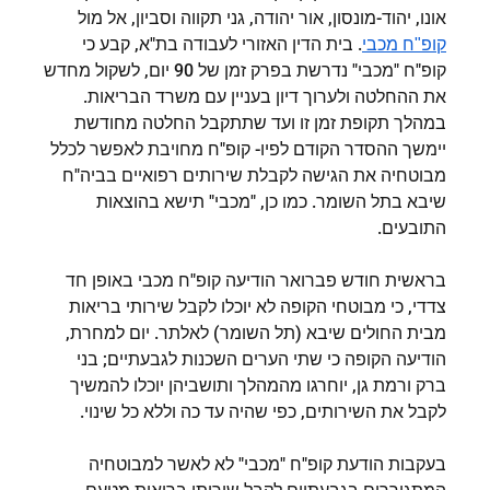
אונו, יהוד-מונסון, אור יהודה, גני תקווה וסביון, אל מול
. בית הדין האזורי לעבודה בת"א, קבע כי
קופ"ח מכבי
קופ"ח "מכבי" נדרשת בפרק זמן של 90 יום, לשקול מחדש
את ההחלטה ולערוך דיון בעניין עם משרד הבריאות.
במהלך תקופת זמן זו ועד שתתקבל החלטה מחודשת
יימשך ההסדר הקודם לפיו- קופ"ח מחויבת לאפשר לכלל
מבוטחיה את הגישה לקבלת שירותים רפואיים בביה"ח
שיבא בתל השומר. כמו כן, "מכבי" תישא בהוצאות
התובעים.
בראשית חודש פברואר הודיעה קופ"ח מכבי באופן חד
צדדי, כי מבוטחי הקופה לא יוכלו לקבל שירותי בריאות
מבית החולים שיבא (תל השומר) לאלתר. יום למחרת,
הודיעה הקופה כי שתי הערים השכנות לגבעתיים; בני
ברק ורמת גן, יוחרגו מהמהלך ותושביהן יוכלו להמשיך
לקבל את השירותים, כפי שהיה עד כה וללא כל שינוי.
בעקבות הודעת קופ"ח "מכבי" לא לאשר למבוטחיה