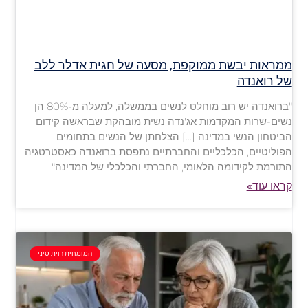
ממראות יבשת ממוקפת, מסעה של חגית אדלר ללב
של רואנדה
"ברואנדה יש רוב מוחלט לנשים בממשלה, למעלה מ-80% הן
נשים-שרות המקדמות אג'נדה נשית מובהקת שבראשה קידום
הביטחון הנשי במדינה […] הצלחתן של הנשים בתחומים
הפוליטיים, הכלכליים והחברתיים נתפסת ברואנדה כאסטרטגיה
התורמת לקידומה הלאומי, החברתי והכלכלי של המדינה"
קראו עוד»
המומחית רוית סיני