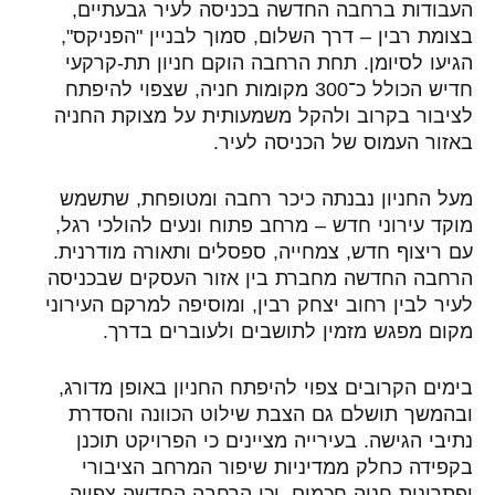
העבודות ברחבה החדשה בכניסה לעיר גבעתיים,
בצומת רבין – דרך השלום, סמוך לבניין "הפניקס",
הגיעו לסיומן. תחת הרחבה הוקם חניון תת-קרקעי
חדיש הכולל כ־300 מקומות חניה, שצפוי להיפתח
לציבור בקרוב ולהקל משמעותית על מצוקת החניה
באזור העמוס של הכניסה לעיר.
מעל החניון נבנתה כיכר רחבה ומטופחת, שתשמש
מוקד עירוני חדש – מרחב פתוח ונעים להולכי רגל,
עם ריצוף חדש, צמחייה, ספסלים ותאורה מודרנית.
הרחבה החדשה מחברת בין אזור העסקים שבכניסה
לעיר לבין רחוב יצחק רבין, ומוסיפה למרקם העירוני
מקום מפגש מזמין לתושבים ולעוברים בדרך.
בימים הקרובים צפוי להיפתח החניון באופן מדורג,
ובהמשך תושלם גם הצבת שילוט הכוונה והסדרת
נתיבי הגישה. בעירייה מציינים כי הפרויקט תוכנן
בקפידה כחלק ממדיניות שיפור המרחב הציבורי
ופתרונות חניה חכמים, וכי הרחבה החדשה צפויה