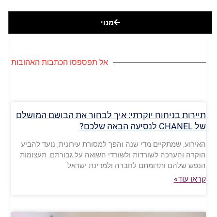
מנוי
אל תפספסו הכתבות האהובות
תיירות בניחוח יוקרתי: איך לבחור את הבושם המושלם
של CHANEL לנסיעה הבאה שלכם?
האירוע, שמתקיים מדי שנה והפך למסורת עירונית, נועד להביע
הוקרה והערכה לשורדות ולשורדי השואה על גבורתם, תעצומות
הנפש שלהם ותרומתם לחברה ולמדינת ישראל
קראו עוד»