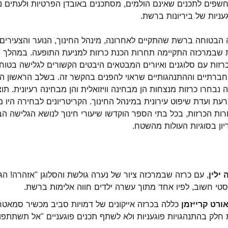
 נחשפים לתכנים שאינם הולמים, מסתכנים באובדן הפרטיות ולעתים 
ניות של ביריונות ברשת.
בטוחה ברשת שהתקיים לאחרונה, מינהל החינוך, הנוער והצעירים 
ית שבמרכזה התקיימה תחרות הכנת כרזות למניעת התופעה. במהלך 
כרזות עם סלוגנים ואיורים המבטאים היבטים הקשורים לגלישה בטוחה
חברתיים וההתנהגותיים שראוי להפנים בהקשר זה. בשלב הראשון ה
בחרו כרזות מנצחות הן מבחינה וויזואלית והן מבחינה רעיונית. תו
ת ועדת שיפוט עירונית במינהל החינוך. הקריטריונים לבחירה היו מ
ות הכרזות, בכל בתי הספר הוקדשו שיעורי חינוך לנושא הגלישה ה
יון בסוגיות העולות מהשטח.
ילין
, עם כרזה שבמרכזה ציור של נערה גולשת והסלוגן "אזהרה! הג
סטי חשוב, לפיו אחד מתוך עשרה ילדים חווה אלימות ברשת.
ורט קרייזמן
כללה בכרזה אייקונים של דמויות סביב מכשיר סמאטר
לק בהתנהגויות פוגעניות ולא לשתף תכנים פוגעניים "אל תשתתפו,