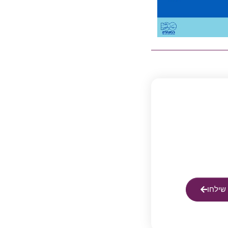
שילחו