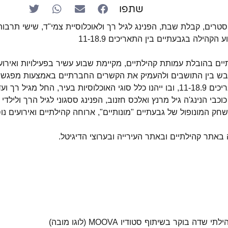
שתפו
טרים, קבלת שבת, הפנינג לגיל רך ולאוכלוסיית צמי"ד, שישי תרבות, 
 הקהילה בגבעתיים בין התאריכים 11-18.9
יים בהובלת עמותת קהילתיים, מקיימת שבוע עשיר בפעילויות ואירוע
בש בין התושבים ולהעמיק את הקשרים החברתיים באמצעות מפגשים 
השבוע יתקיים בין התאריכים 11-18.9, ובו ייהנו כלל סוגי האוכלוסיות בעיר, החל
י הנינג'ה גיל מרנץ ואלכס חזנוב, הפנינג ססגוני לגיל הרך ולילדי 
שחק המונופול של גבעתיים "מונותיים", ארוחה קהילתיים ואירועים נו
אתר קהילתיים ובאתר העירייה ובערוצי הדיגיטל.
ה בוקר בשיתוף סטודיו MOOVA (לוגו מובה)