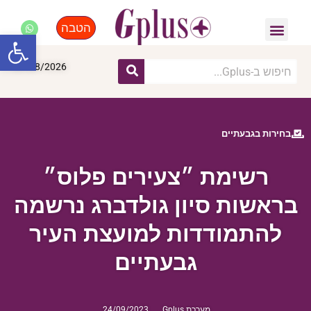
הטבה
פנאי, לייף סטייל, קניות
התחדשות עירונית
מומחים מקצועיים
פתח סרגל
07/08/2026
בחירות בגבעתיים
רשימת ״צעירים פלוס״
בראשות סיון גולדברג נרשמה
להתמודדות למועצת העיר
גבעתיים
מערכת Gplus
24/09/2023