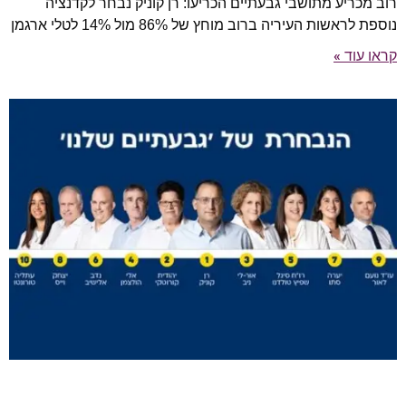
רוב מכריע מתושבי גבעתיים הכריעו: רן קוניק נבחר לקדנציה
נוספת לראשות העיריה ברוב מוחץ של 86% מול 14% לטלי ארגמן
קראו עוד »