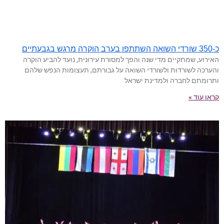
כ-350 שורדי השואה השתתפו בערב הוקרה מרגש בגבעתיים
האירוע, שמתקיים מדי שנה והפך למסורת עירונית, נועד להביע הוקרה
והערכה לשורדות ולשורדי השואה על גבורתם, תעצומות הנפש שלהם
ותרומתם לחברה ולמדינת ישראל
קראו עוד »