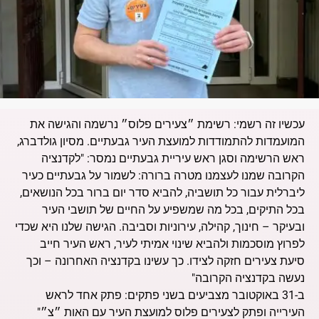
עכשיו זה רשמי: רשימת ״צעירים פלוס״ נרשמה והגישה את
המועמדות להתמודדות למועצת העיר גבעתיים. מסיון גולדברג,
ראש הרשימה וסגן ראש עיריית גבעתיים נמסר: "לקדנציה
הקרובה שמנו לעצמנו מטרה ברורה: לשמור על גבעתיים כעיר
ליברלית עבור כל תושביה, להביא סדר יום ברור בכל הנושאים,
בכל התיקים, בכל מה שמשפיע על החיים של תושבי העיר
ובעיקר – חינוך, קהילה, עירוניות וסביבה. הגישה שלנו היא שכדי
לפרוץ מוסכמות ולהביא שינוי אמיתי לעיר, ראש העיר חייב
סיעת צעירים חזקה לצידו. כך עשינו בקדנציה האחרונה – וכך
נעשה בקדנציה הקרובה"
ב-31 באוקטובר מצביעים בשני פתקים: פתק אחד לראש
העירייה ופתק לצעירים פלוס למועצת העיר עם האות ״צ״"