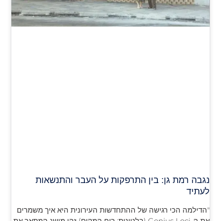
נגבה רמת גן: בין התרפקות על העבר והתנשאות
לעתיד
"הדילמה הכי רגישה של ההתחדשות העירונית היא איך משמרים
את ה-Genius Loci (בלטינית: רוח המקום) זהו מושג המתאר את