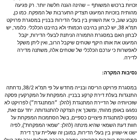
זכויות ברכוש המשותף – שהינה הגנה חלשה יותר. רק פגיעה
מהותית בזכויות המיעוט תצדיק התערבות של המפקח. כמו כן,
נקבע שוב, כי את השוויון בין בעלי הדירות בבניין במסגרת פרויקט
תמ"א 38, יש לבחון בהיבט הכמותי ולא בהיבט הכלכלי. כלומר, יש
לבחון האם במסגרת התמורה הניתנת לבעלי הדירות, יקבל
המיעוט את אותו היקף שטחים שיקבל הרוב, ואין ליתן משקל
לאפשרות כי ערכם הכלכלי של שטחים אלה, משתנה מדירה
לדירה.
נסיבות המקרה:
במסגרת פרויקט הריסה ובנייה מחדש על פי תמ"א 38/2, נדחתה
התנגדות בעלת דירת קרקע בבניין. המפקחת על המקרקעין פסקה
שזכויותיה של הדיירת המתנגדת (להלן: ״המתנגדת״) לפרויקט לא
נפגעו באופן מהותי, ומשכך אין הצדקה להתנגדותה. יחד עם זאת,
נפסקו למתנגדת פיצויים כספיים, בשל הסתמכות המפקחת על
חוות דעת השמאי שהיא מינתה (להלן: "שמאי המפקחת"), לפיה
ישנו אי-שוויון בין בעלי הדירות, במובן זה שעליית ערך דירת