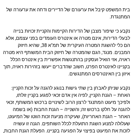
בית המשפט קיבל את ערעורם של הדיירים ודחה את ערעורה של
המתנגדת.
נקבע כי שיפור מצבן של הדירות הקיימות והקניית זכויות בנייה
לבעלי הדירות, אינם מטרה או אינטרס העומדים בפני עצמם, אלא
הם כלי להשגת המטרה העיקרית של תמ"א 38, שהיא חיזוק
המבנים. מנגד, הגם שהמטרה של חיזוק הבית המשותף היא מטרה
ראויה, אזי הואיל ועסקינן בהתנגשות אפשרית בין אינטרס הכלל
בקניינו לאינטרס הפרט, חשוב שהדברים ייעשו בזהירות ראויה, תוך
איזון בין האינטרסים המתנגשים.
נקבע שניתן לאבחן בין שתי גישות בנוגע להגנה על זכות הקניין:
האחת – הגנת הקניין, לפיה אין אדם זכאי לפגוע בקניין זולתו,
ולפיכך מיעוט המתנגד לרצון הרוב לשינויים ברכוש המשותף, זכאי
להגנה על חלקו ברכוש זה; והשנייה – הגנת החבות (או בשמה
האחר – הגנת האחריות), שעיקרה מניעת זכות הווטו של המיעוט,
שעלולה למנוע השגת התועלת לכלל השותפים. הגנה זו עשויה
לזכות את המיעוט בפיצוי על הפגיעה בקניינו. הפעלת הגנת החבות,