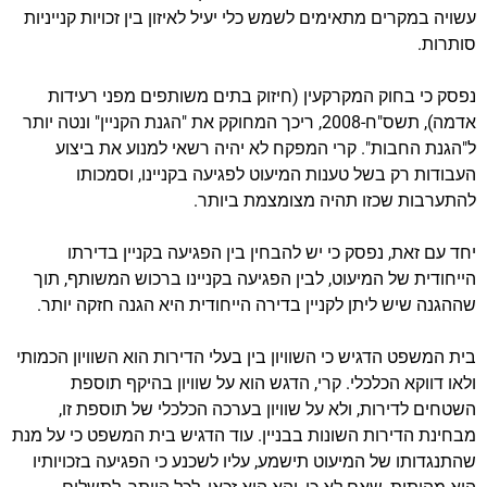
עשויה במקרים מתאימים לשמש כלי יעיל לאיזון בין זכויות קנייניות
סותרות.
נפסק כי בחוק המקרקעין (חיזוק בתים משותפים מפני רעידות
אדמה), תשס"ח-2008, ריכך המחוקק את "הגנת הקניין" ונטה יותר
ל"הגנת החבות". קרי המפקח לא יהיה רשאי למנוע את ביצוע
העבודות רק בשל טענות המיעוט לפגיעה בקניינו, וסמכותו
להתערבות שכזו תהיה מצומצמת ביותר.
יחד עם זאת, נפסק כי יש להבחין בין הפגיעה בקניין בדירתו
הייחודית של המיעוט, לבין הפגיעה בקניינו ברכוש המשותף, תוך
שההגנה שיש ליתן לקניין בדירה הייחודית היא הגנה חזקה יותר.
בית המשפט הדגיש כי השוויון בין בעלי הדירות הוא השוויון הכמותי
ולאו דווקא הכלכלי. קרי, הדגש הוא על שוויון בהיקף תוספת
השטחים לדירות, ולא על שוויון בערכה הכלכלי של תוספת זו,
מבחינת הדירות השונות בבניין. עוד הדגיש בית המשפט כי על מנת
שהתנגדותו של המיעוט תישמע, עליו לשכנע כי הפגיעה בזכויותיו