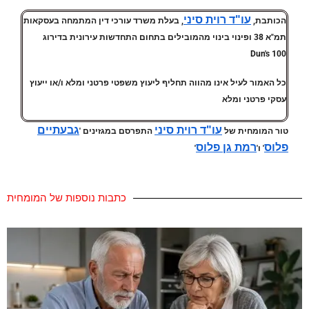
עו"ד רוית סיני
הכותבת,
, בעלת משרד עורכי דין המתמחה בעסקאות
תמ"א 38 ופינוי בינוי מהמובילים בתחום התחדשות עירונית בדירוג
Dun's 100
כל האמור לעיל אינו מהווה תחליף ליעוץ משפטי פרטני ומלא ו/או ייעוץ
עסקי פרטני ומלא
עו"ד רוית סיני
גבעתיים
טור המומחית של
התפרסם במגזינים '
פלוס
רמת גן פלוס
' ו'
'
כתבות נוספות של המומחית