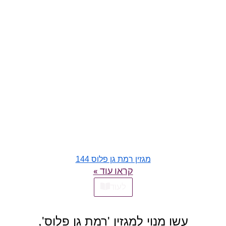
מגזין רמת גן פלוס 144
קראו עוד »
לעוד
עשו מנוי למגזין 'רמת גן פלוס',