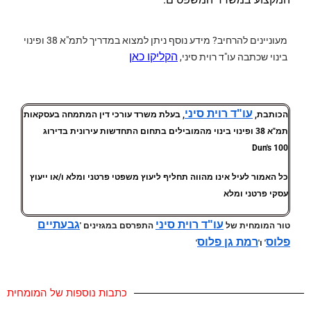
מעוניינים להרחיב?
מידע נוסף ניתן למצוא במדריך לתמ"א 38 ופינוי
הקליקו כאן
בינוי שכתבה עו"ד רוית סיני,
עו"ד רוית סיני
הכותבת,
, בעלת משרד עורכי דין המתמחה בעסקאות
תמ"א 38 ופינוי בינוי מהמובילים בתחום התחדשות עירונית בדירוג
Dun's 100
כל האמור לעיל אינו מהווה תחליף ליעוץ משפטי פרטני ומלא ו/או ייעוץ
עסקי פרטני ומלא
עו"ד רוית סיני
גבעתיים
טור המומחית של
התפרסם במגזינים '
פלוס
רמת גן פלוס
' ו'
'
כתבות נוספות של המומחית