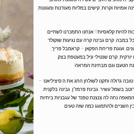
 אפויות וקרות, קישים במליות מעודנות ומגוונות,
ות להיות קלאסיות?! אנחנו התמכרנו לשתיים:
ל במבה, קרם גבינה קרה עם נגיעות שוקולד
נים, ועוגת פריחת הפקאן – קראמבל פריך,
ו יורקית, קרם שנטילי וניל במעטפת בצק
נת הטעם וגם מבחינת המראה!
בה גדולה ותקנו לשולחן החג את ה'סיציליאנו' –
טב בשמל עשיר, גבינת פרמז׳ן, גבינה בלקנית,
ז המאפה נחה לה צנצנת טפנד של עגבניות ביתיות
ן השניים ולהתמוגג כמה שזה טעים.