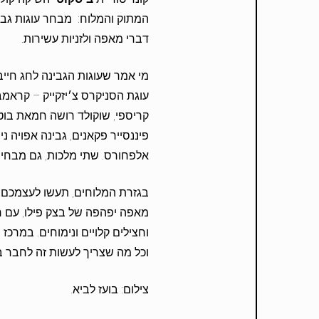
המתוק והמלוח: מבחר עוגות גבינה
דברי מאפה ולזניות עשירות.
מי אמר שעוגות הגבינה לחג חייב
עוגת הסניקרס צ׳יזקייק – קראמב
קריספי, שוקולד רושה חמאת בוט
פיננסייר פקאנים, גבינה אפויה ני
אלפחורס. שתי מלכות, גם מבחי
בגזרת המלוחים, תעשו לעצמכם טו
מאפה יפהפה של בצק פילו, עם רו
וחצילים קלויים ונימוחים. במרכ
וכל מה שצריך לעשות זה לחבר בי
צילום: בועז לביא.