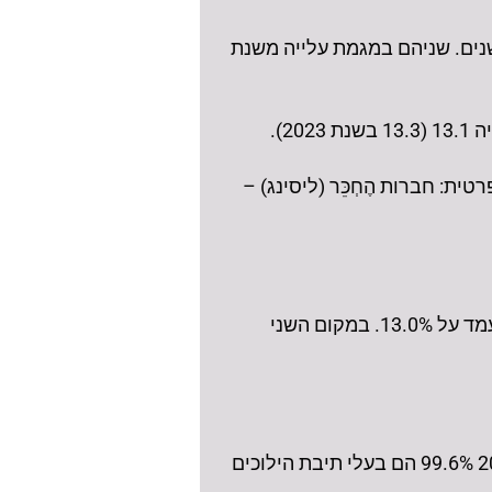
ממוצע של כלי הרכב בשנת 2024 היה 7.7 שנים, הגיל הממוצע של כלי רכב פרטיים היה 7.6 שנים. שניהם במגמת עלייה משנת
 בשנת 2023), ו-11.1% היו בבעלות שאינה פרטית: חברות הֶחְכֵּר (ליסינג) –
מבין יצרני כלי הרכב הפרטיים החדשים שנוספו בשנת 2024, טויוטה הייתה במקום הראשון וחלקה עמד על 13.0%. במקום השני
ל-95.4% מכלי הרכב הפרטיים יש תיבת הילוכים אוטומטית. מתוך כלי הרכב שעלו לכביש בשנת 2024 99.6% הם בעלי תיבת הילוכים