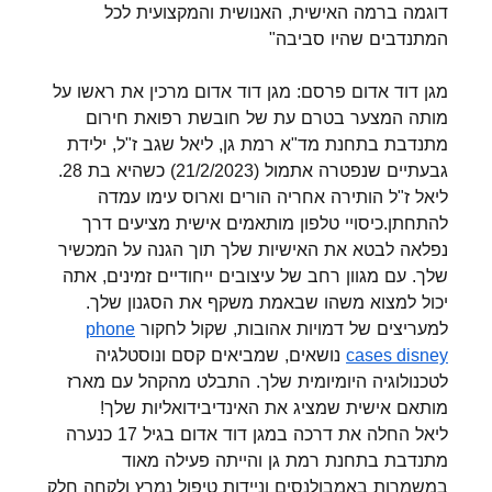
דוגמה ברמה האישית, האנושית והמקצועית לכל
המתנדבים שהיו סביבה"
מגן דוד אדום פרסם: מגן דוד אדום מרכין את ראשו על
מותה המצער בטרם עת של חובשת רפואת חירום
מתנדבת בתחנת מד"א רמת גן, ליאל שגב ז"ל, ילידת
גבעתיים שנפטרה אתמול (21/2/2023) כשהיא בת 28.
ליאל ז"ל הותירה אחריה הורים וארוס עימו עמדה
להתחתן.כיסויי טלפון מותאמים אישית מציעים דרך
נפלאה לבטא את האישיות שלך תוך הגנה על המכשיר
שלך. עם מגוון רחב של עיצובים ייחודיים זמינים, אתה
יכול למצוא משהו שבאמת משקף את הסגנון שלך.
למעריצים של דמויות אהובות, שקול לחקור
phone
נושאים, שמביאים קסם ונוסטלגיה
cases disney
לטכנולוגיה היומיומית שלך. התבלט מהקהל עם מארז
מותאם אישית שמציג את האינדיבידואליות שלך!
ליאל החלה את דרכה במגן דוד אדום בגיל 17 כנערה
מתנדבת בתחנת רמת גן והייתה פעילה מאוד
במשמרות באמבולנסים וניידות טיפול נמרץ ולקחה חלק