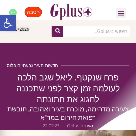
הטבה
פנאי, לייף סטייל, קניות
התחדשות עירונית
מומחים מקצועיים
פתח סרגל
06/08/2026
חדשות העיר גבעתיים פלוס
פרח שנקטף. ליאל שגב הלכה
לעולמה זמן קצר לפני שתכננה
לחגוג את חתונתה
צעירה מדהימה, מוכרת בעיר ואהובה, חובשת
רפואת חירום במד"א
מערכת Gplus
22.02.23