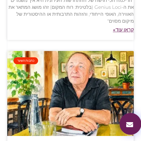
"הדילמה הכי רגישה של ההתחדשות העירונית היא איך משמרים
את ה-Genius Loci (בלטינית: רוח המקום) זהו מושג המתאר את
האווירה, האופי הייחודי, והזהות התרבותית או ההיסטורית של
מיקום מסוים"
קראו עוד»
כתבות השער