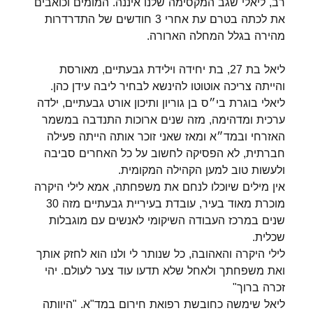
רב, ליאלי שגב המקסימה שלנו איננה. המומים וכואבים
את לכתה בטרם עת אחרי 3 חודשים של התדרדרות
מהירה בגלל המחלה הארורה.
ליאל בת 27, בת יחידה וילידת גבעתיים, מאורסת
והייתה צריכה אוטוטו להינשא לבחיר ליבה עידן כהן.
ליאלי בוגרת בי״ס בן גוריון ותיכון אורט גבעתיים, ילדה
ערכית ומדהימה, מזה שנים ארוכות התנדבה במשמר
האזרחי ובמד״א ומאז שאני זוכר אותה הייתה פעילה
חברתית, לא הפסיקה לחשוב על כל האחרים סביבה
ולעשות טוב למען הקהילה המקומית.
אין מילים שיוכלו לנחם את משפחתה, אמא לילי היקרה
מוכרת מאוד בעיר, עובדת בעיריית גבעתיים מזה 30
שנים במרכז העבודה השיקומי לאנשים עם מוגבלות
שכלית.
לילי היקרה והאהובה, כל שנותר לי ולנו הוא לחזק אותך
ואת משפחתך ולאחל שלא תדעו עוד צער לעולם. יהי
זכרה ברוך"
ליאל שימשה כחובשת רפואת חירום במד"א. "היוותה