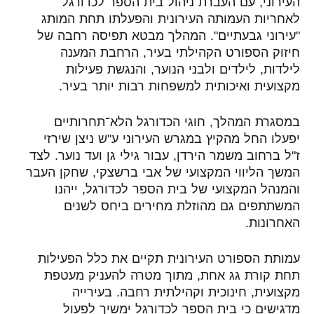
העירוני, עם העברת ניהול בית הספר לכדורגל
לאחריות העמותה העירונית והפעלתו תחת המותג
"עירוני גבעתיים". המהלך מבטא תפיסה רחבה של
חיזוק הספורט הקהילתי בעיר, הרחבת המענה
לילדות, לילדים ולבני הנוער, והנגשת פעילות
מקצועית ואיכותית למשפחות רבות יותר בעיר.
במסגרת המהלך, חוגי הכדורגל הלא־תחרותיים
יפעלו החל מהקיץ במגרש העירוני ע"ש ניצן שירזי
ז"ל ברחוב משמר הירדן, עבור גילי גן ועד נוער. לצד
המשך הליווי המקצועי של אבי ברשצקי, שחקן העבר
והמנהל המקצועי של בית הספר לכדורגל, ייהנו
המשתתפים גם מהוזלת מחירים ביחס לשנים
האחרונות.
עמותת הספורט העירונית תקיים את כלל הפעילות
תחת קורת גג אחת, מתוך מטרה להעניק מעטפת
מקצועית, חינוכית וקהילתית רחבה. בעירייה
מדגישים כי בית הספר לכדורגל ימשיך לפעול