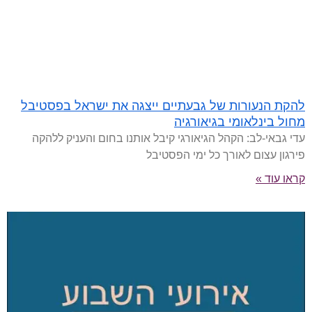
להקת הנעורות של גבעתיים ייצגה את ישראל בפסטיבל
מחול בינלאומי בגיאורגיה
עדי גבאי-לב: הקהל הגיאורגי קיבל אותנו בחום והעניק ללהקה
פירגון עצום לאורך כל ימי הפסטיבל
קראו עוד »