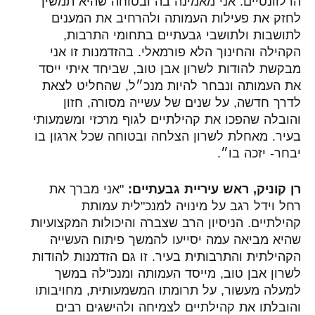
הרלוונטיים. אני מאמינה בה ובטוחה שהיא תמשיך
לחזק את פעילות העמותה ולהרחיב את המענים
לתושבות ולתושבי גבעתיים בתחומי התרבות,
הקהילה והחינוך הלא פורמאלי. בהזדמנות זו אני
מבקשת להודות לשרון אבן טוב, שביחד איתי ייסד
את העמותה ונבחר להיות מנכ״ל, שהחליט לצאת
לדרך חדשה, על שנים של עשייה מסורה, חזון
והובלה שהפכו את קהילתיים לגוף מרכזי ומשמעותי
בעיר. מאחלת לשרון הצלחה ובטוחה שכל ארגון בו
יבחר- יזכה בו״.
רן קוניק, ראש עיריית גבעתיים:
"אני מברך את
רחל וידל רגב על מינויה למנכ"לית עמותת
קהילתיים. הניסיון הרב שצברה והיכולות המקצועיות
שהיא מביאה עמה יסייעו להמשך פיתוח העשייה
הקהילתית והתרבותית בעיר. זו גם הזדמנות להודות
לשרון אבן טוב, מייסד העמותה ומנכ"לה במשך
למעלה מעשור, על תרומתו המשמעותית, מחויבותו
והובלתו את קהילתיים לצמיחה ולהישגים רבים