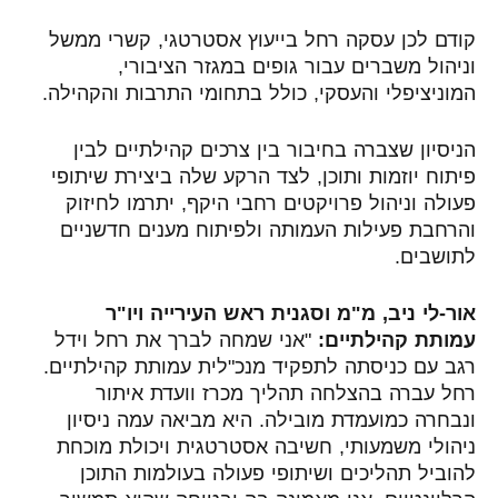
קודם לכן עסקה רחל בייעוץ אסטרטגי, קשרי ממשל
וניהול משברים עבור גופים במגזר הציבורי,
המוניציפלי והעסקי, כולל בתחומי התרבות והקהילה.
הניסיון שצברה בחיבור בין צרכים קהילתיים לבין
פיתוח יוזמות ותוכן, לצד הרקע שלה ביצירת שיתופי
פעולה וניהול פרויקטים רחבי היקף, יתרמו לחיזוק
והרחבת פעילות העמותה ולפיתוח מענים חדשניים
לתושבים
.
אור-לי ניב, מ"מ וסגנית ראש העירייה ויו"ר
עמותת קהילתיים:
"אני שמחה לברך את רחל וידל
רגב עם כניסתה לתפקיד מנכ"לית עמותת קהילתיים.
רחל עברה בהצלחה תהליך מכרז וועדת איתור
ונבחרה כמועמדת מובילה. היא מביאה עמה ניסיון
ניהולי משמעותי, חשיבה אסטרטגית ויכולת מוכחת
להוביל תהליכים ושיתופי פעולה בעולמות התוכן