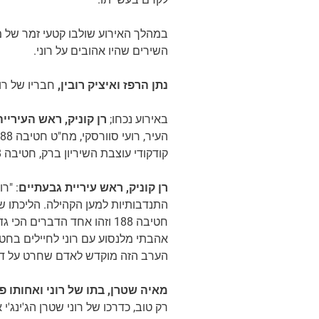
במהלך האירוע שולבו קטעי זמר של מק
השירים שהיו אהובים על רוני.
נתן הרפז ואיציק רובין,
חבריו של
רו
באירוע נכחו;
רן קוניק, ראש העירייה
קודקודי עוצבת השיריון ברק, חטיבה 188 – לדורותם, נציגי משטרת גבעתיים, נציגי ליונס גבעתיים, נציגי המשפחה וחברים.
רן קוניק, ראש עיריית גבעתיים
: "ר
התנדבותיות למען הקהילה. הליכתו של 
חטיבה 188 וזהו אחד הדברי
אהבתי מלנסוע עם רוני לחיילים בחט
הערב הזה מוקדש לאדם שחרט על דגל
מאיה שטרן, בתו של רוני ואחותו פ
רק טוב, כדרכו של רוני שטרן הג'ינג'י 