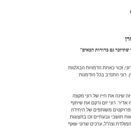
רן
 שתיזכר גם בדורות הבאים"
ת. רוני, זכור כאחת הדמויות הבולטות
. רוני התנדב בכל הזדמנות
הכיפורים ברמת הגולן בשרות חטיבה 188 כטנקיסט. אירוע זה שינה את חייו של רוני מקצה
יח את זכרו של אחיו אדיר. רוני יזם ורקם את שיתוף
, הצליח לקדם פרויקטים משותפים של היחידה
ות תושבי גבעתיים זכו בתצוגות
י גבעתיים לחטיבה 188 ביטא את ערכי אהבת המולדת וצה"ל, ערכים שרוני שאף