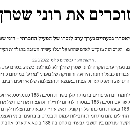
וכרים את רוני שטרן
אטרון גבעתיים נערך ערב לזכרו של הפעיל החברתי – רוני שט
יים: "הערב הזה מוקדש לאדם שחרט על דגלו עשייה חשובה בתולדות העיר
,
חדשות העיר גבעתיים פלוס
22/3/2022
תיאטרון גבעתיים, נערך ערב הוקרה לרוני שטרן שהלך לעולמו לפני כשנה, בטרם ע
עבודתו כבעל החנות הידועה והוותיקה של מעדני "מזרע" במתחם כורזין
תנועה, ודאג לתעד ולהנציח באמצעות המצלמה שלו אירועים רבים.
בהיותו בן 17 וחצי נפל אחיו אדיר במלחמת יום 
לקצה, והוא פעל בכל דרך לשמור על קשר עם חטיבה 188 במטרה לתרום לחייליה ולהנצ
הפעולה בין עיריית גבעתיים לחטיבה 188 ובעזרת תמיכתו של רן קוניק, ראש עיריית גבעתיים
חיילים נהנו מתרומות וחבילות עמוסות בכל טוב בחגים ובימי העצמא
מרשימות של הטנקים של החטיבה. הקשר שנרקם בין תושב