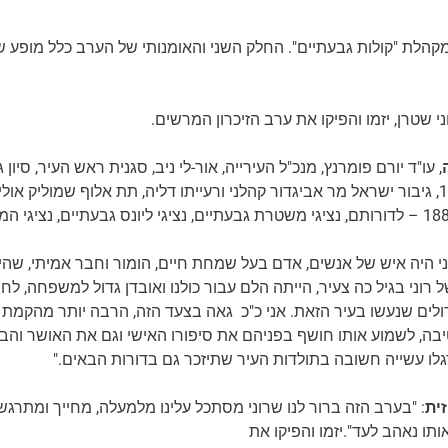
הלת "קולות גבעתיים". החלק השני והאומנותי של הערב כלל מופע של
ני שטרן,
יזמו והפיקו את ערב הזיכרון המרשים.
, עו"ד יורם פומרנץ, מנכ"ל העירייה, אור-לי ניב, סגנית ראש העיר, סיון 
העיר, רועי סוורסקי, מח"ט חטיבה 188, גיבור ישראל מר אביגדור קהלני ורעייתו דליה, תת אלוף ש
וני היה איש של אנשים, אדם בעל שמחת חיים, הומור וחבר אמיתי, שה
רוני בגיל כה צעיר, הייתה הלם עבור כולנו ואובדן גדול למשפחה, לחב
ם הכי גדולים שנעשו בעיר הזאת. אני כ"כ גאה בצעד הזה, הרבה יותר מהקמת
יבה, לשמוע אותו חושף בפניהם את סיפורו האישי וגם את האושר והבר
ו עשייה חשובה בתולדות העיר שתיזכר גם בדורות הבאים."
זית
: "בערב הזה ברור לנו שרוני מסתכל עלינו מלמעלה, מחייך ומתרגש.
אותו נאהב לעד".יזמו והפיקו את