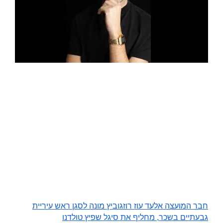
חבר המועצה אלעד עוז רוזגוביץ מונה לסגן ראש עיריית
גבעתיים בשכר, מחליף את סיגל שפיץ טולדנו