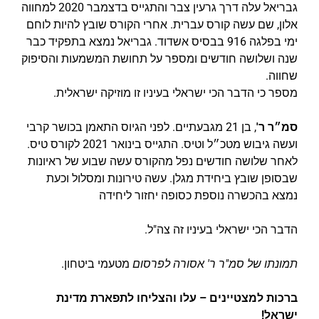
גבריאל עלה דרך גרעין צבר והתגייס בדצמבר 2020 למחווה
אלון, שם עשה קורס עברית. אחרי הקורס שובץ להיות לוחם
ימי בפלגה 916 בבסיס אשדוד. גבריאל נמצא בתפקיד כבר
שנה ושלושה חודשים ומספר על תחושת המשמעות והסיפוק
שחווה.
מספר כי הדבר הכי ישראלי בעיניו זו מוזיקה ישראלית.
סמ״ר ר'
, בן 21 מגבעתיים. לפני הגיוס התאמן בכושר קרבי
ועשה גיבוש מטכ״ל וטיס. התגייס בינואר 2021 לקורס טיס.
לאחר שלושה חודשים נפל מהקורס עשה שבוע של ראיונות
שבסופן שובץ ביחידת מגלן. עשה טירונות ומסלול וכעת
נמצא בהכשרה נוספת כסופה יחזור ליחידה
הדבר הכי ישראלי בעיניו זה צה"ל.
תמונתו של סמ"ר ר' אסורה לפרסום
מטעמי ביטחון.
ברכות למצטיינים – עלו והצליחו לתפארת מדינת
ישראל!