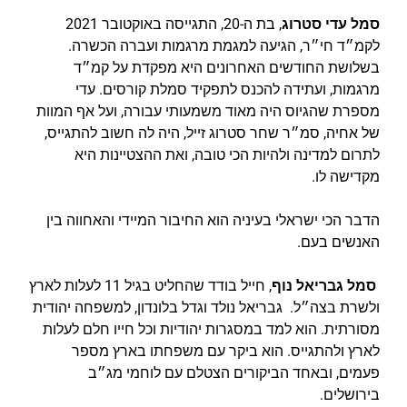
סמל עדי סטרוג
, בת ה-20, התגייסה באוקטובר 2021
לקמ״ד חי״ר, הגיעה למגמת מרגמות ועברה הכשרה.
בשלושת החודשים האחרונים היא מפקדת על קמ״ד
מרגמות, ועתידה להכנס לתפקיד סמלת קורסים. עדי
מספרת שהגיוס היה מאוד משמעותי עבורה, ועל אף המוות
של אחיה, סמ״ר שחר סטרוג זייל, היה לה חשוב להתגייס,
לתרום למדינה ולהיות הכי טובה, ואת ההצטיינות היא
מקדישה לו.
הדבר הכי ישראלי בעיניה הוא החיבור המיידי והאחווה בין
האנשים בעם.
סמל גבריאל נוף
, חייל בודד שהחליט בגיל 11 לעלות לארץ
ולשרת בצה״ל. גבריאל נולד וגדל בלונדון, למשפחה יהודית
מסורתית. הוא למד במסגרות יהודיות וכל חייו חלם לעלות
לארץ ולהתגייס. הוא ביקר עם משפחתו בארץ מספר
פעמים, ובאחד הביקורים הצטלם עם לוחמי מג״ב
בירושלים.