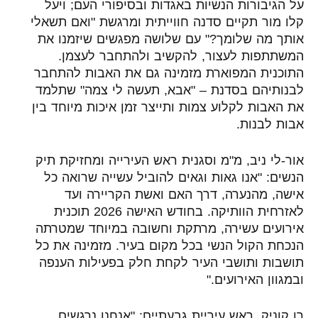
על הגיבורות הנשיות באגדות ובסיפורי העם;
ויעל
קלו מור תקיים סדנה חווייתית ומרגשת "ואם תשאלי
אותך מה שלומך?" עם שלושה מפגשים שיזמנו את
המשתתפות לעצור, להקשיב ולהתחבר לעצמן.
התוכנית המפוארת מזמינה גם את האבות להתחבר
לבנותיהם בסדנת – "אבא, תעשה לי צמה" שתלמד
את האבות לקלוע צמות ותייצר זמן איכות מיוחד בין
אבות לבנות
.
אור-לי ניב, מ"מ וסגנית ראש העירייה ומחזיקת תיק
הנשים
: "אנו גאות וגאים להוביל עשייה שרואה כל
אישה, מהנערה, דרך האם ואשת הקריירה ועד
לאזרחית הוותיקה. בחודש האישה 2026 תוכנית
אירועים עשירה, מרתקת וחשובה במיוחד שמטרתה
הנכחת הקול הנשי בכל מקום בעיר. מזמינה את כל
תושבות ותושבי העיר לקחת חלק בפעילות הענפה
ובמגוון האירועים."
רן קוניק, ראש עיריית גבעתיים:
"אנחנו נרגשים