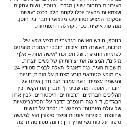
העירונית בתחום שוויון מגדרי. בנוסף, נשות עסקים
ועצמאיות מהעיר יוכלו לקחת חלק בכנס "עושות
עסקים" המציע נטוורקינג מקצועי ויחבר בין חוסן,
מנהיגות אישית, כסף, קהילה והתפתחות
.
בנוסף, חודש האישה בגבעתיים מציע שפע של
תרבות, העשרה וזמן איכות. חובבי האמנות מוזמנים
לפתיחה החגיגית של תערוכת "אישה אחת – אלף
מילים", המציגה את יצירותיהן של נשים יוצרות,
תושבות העיר; נגה דאנג'לי תעלה לבמת סטודיו 24
עם מופע סטנדאפ קורע מצחוק על הורות, זוגיות
והגשמה עצמית; נועה עמבר רגב תדון איתנו על
"חברה, אופנה ומה שביניהן" ותבחן את הקשר בין
תהליכים חברתיים, תרבותיים והיסטוריים, לבין ארון
הבגדים; ד"ר נגה רוזנפרב תדבר על "הסלבריטאיות
של עולם האמנות" במפגש בו נלמד על הנשים
שהונצחו ביצירות אומנות וכיצד סיפורן הוא למעשה
סיפור על כוח נשי פורץ דרך; רונה ספורטה תרצה