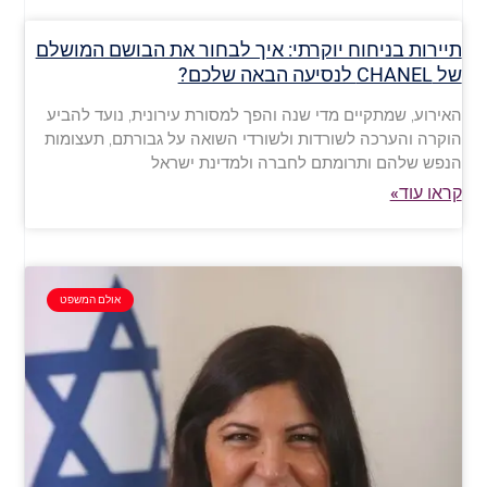
תיירות בניחוח יוקרתי: איך לבחור את הבושם המושלם
של CHANEL לנסיעה הבאה שלכם?
האירוע, שמתקיים מדי שנה והפך למסורת עירונית, נועד להביע
הוקרה והערכה לשורדות ולשורדי השואה על גבורתם, תעצומות
הנפש שלהם ותרומתם לחברה ולמדינת ישראל
קראו עוד»
אולם המשפט