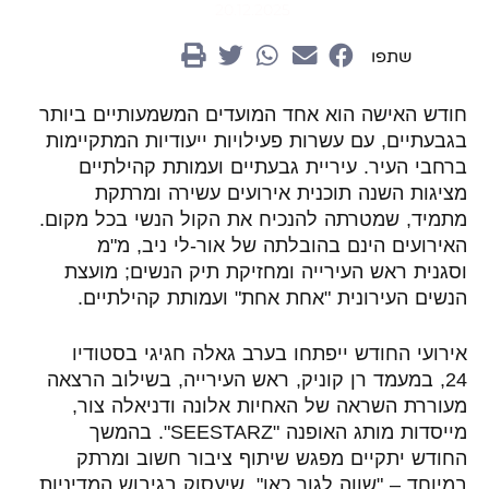
20.12.2025
שתפו
חודש האישה הוא אחד המועדים המשמעותיים ביותר
בגבעתיים, עם עשרות פעילויות ייעודיות המתקיימות
ברחבי העיר. עיריית גבעתיים ועמותת קהילתיים
מציגות השנה תוכנית אירועים עשירה ומרתקת
מתמיד, שמטרתה להנכיח את הקול הנשי בכל מקום.
האירועים הינם בהובלתה של אור-לי ניב, מ"מ
וסגנית ראש העירייה ומחזיקת תיק הנשים; מועצת
הנשים העירונית "אחת אחת" ועמותת קהילתיים.
אירועי החודש ייפתחו בערב גאלה חגיגי בסטודיו
24, במעמד רן קוניק, ראש העירייה, בשילוב הרצאה
מעוררת השראה של האחיות אלונה ודניאלה צור,
מייסדות מותג האופנה
"SEESTARZ"
. בהמשך
החודש יתקיים מפגש שיתוף ציבור חשוב ומרתק
במיוחד – "שווה לגור כאן", שיעסוק בגיבוש המדיניות