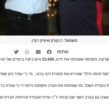
משמאל: רן קוניק ואיציק רובין
שתפו
לאחר שנתיים וחצי של קורונה, המגיפה ששינתה את חיינו, 3,600
קת 'איפה הילד' שאירחו את הזמרת דנה ברגר, ודי ג׳י עמיר כהן שפת
ת כנסיית השכל. ומי שפתחה את הערב ותקלטה היתה די ג'י עפרה בר
בה גם בערב השני שבו נכחה יו״ר ועדת העבודה והרווחה חברת הכ