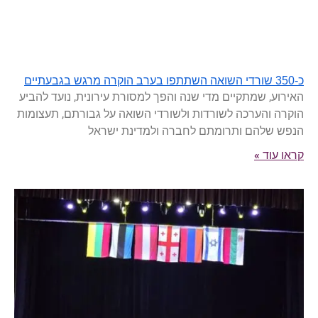
כ-350 שורדי השואה השתתפו בערב הוקרה מרגש בגבעתיים
האירוע, שמתקיים מדי שנה והפך למסורת עירונית, נועד להביע
הוקרה והערכה לשורדות ולשורדי השואה על גבורתם, תעצומות
הנפש שלהם ותרומתם לחברה ולמדינת ישראל
קראו עוד »