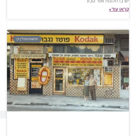
יש בו חלונות ואור טבע
קראו עוד»
חדשות הנדל"ן דן