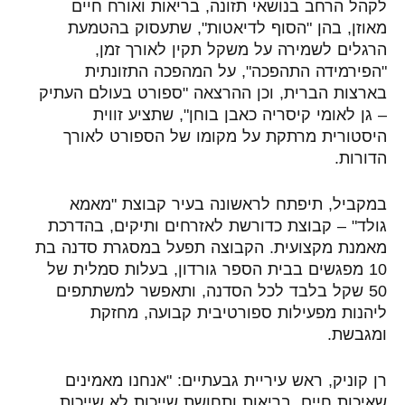
לקהל הרחב בנושאי תזונה, בריאות ואורח חיים
מאוזן, בהן "הסוף לדיאטות", שתעסוק בהטמעת
הרגלים לשמירה על משקל תקין לאורך זמן,
"הפירמידה התהפכה", על המהפכה התזונתית
בארצות הברית, וכן ההרצאה "ספורט בעולם העתיק
– גן לאומי קיסריה כאבן בוחן", שתציע זווית
היסטורית מרתקת על מקומו של הספורט לאורך
הדורות.
במקביל, תיפתח לראשונה בעיר קבוצת "מאמא
גולד" – קבוצת כדורשת לאזרחים ותיקים, בהדרכת
מאמנת מקצועית. הקבוצה תפעל במסגרת סדנה בת
10 מפגשים בבית הספר גורדון, בעלות סמלית של
50 שקל בלבד לכל הסדנה, ותאפשר למשתתפים
ליהנות מפעילות ספורטיבית קבועה, מחזקת
ומגבשת.
רן קוניק, ראש עיריית גבעתיים
: "אנחנו מאמינים
שאיכות חיים, בריאות ותחושת שייכות לא שייכות