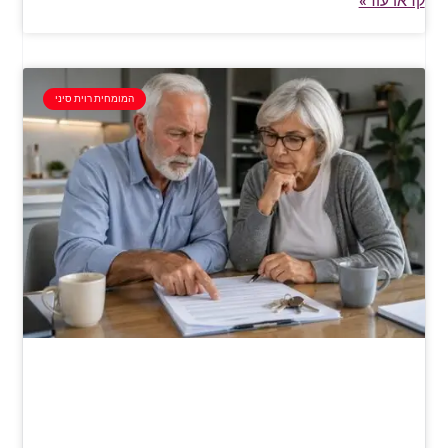
קראו עוד»
המומחית רוית סיני