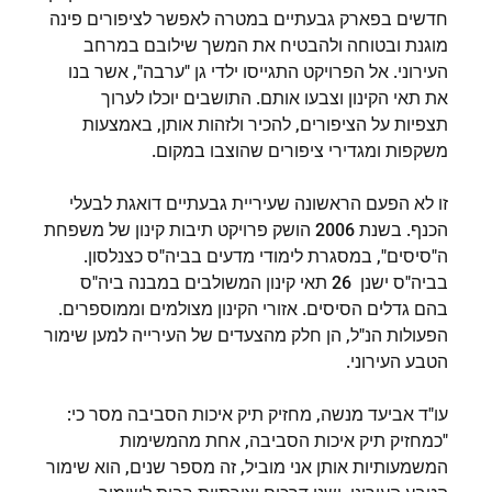
חדשים בפארק גבעתיים במטרה לאפשר לציפורים פינה
מוגנת ובטוחה ולהבטיח את המשך שילובם במרחב
העירוני. אל הפרויקט התגייסו ילדי גן "ערבה", אשר בנו
את תאי הקינון וצבעו אותם. התושבים יוכלו לערוך
תצפיות על הציפורים, להכיר ולזהות אותן, באמצעות
משקפות ומגדירי ציפורים שהוצבו במקום.
זו לא הפעם הראשונה שעיריית גבעתיים דואגת לבעלי
הכנף. בשנת 2006 הושק פרויקט תיבות קינון של משפחת
ה"סיסים", במסגרת לימודי מדעים בביה"ס כצנלסון.
בביה"ס ישנן 26 תאי קינון המשולבים במבנה ביה"ס
בהם גדלים הסיסים. אזורי הקינון מצולמים וממוספרים.
הפעולות הנ"ל, הן חלק מהצעדים של העירייה למען שימור
הטבע העירוני.
עו"ד אביעד מנשה, מחזיק תיק איכות הסביבה מסר כי:
"כמחזיק תיק איכות הסביבה, אחת מהמשימות
המשמעותיות אותן אני מוביל, זה מספר שנים, הוא שימור