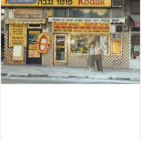
חדשות הנדל"ן דן