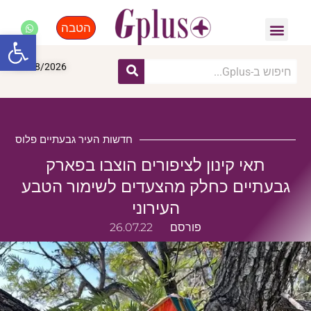
הטבה
פנאי, לייף סטייל, קניות
התחדשות עירונית
מומחים מקצועיים
פתח סרגל
09/08/2026
חדשות העיר גבעתיים פלוס
תאי קינון לציפורים הוצבו בפארק
גבעתיים כחלק מהצעדים לשימור הטבע
העירוני
פורסם
26.07.22