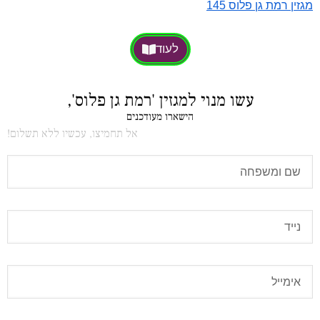
מגזין רמת גן פלוס 145
לעוד
עשו מנוי למגזין 'רמת גן פלוס',
הישארו מעודכנים
אל תחמיצו, עכשיו ללא תשלום!