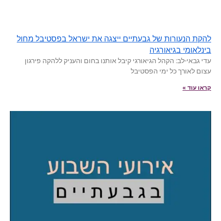
להקת הנעורות של גבעתיים ייצגה את ישראל בפסטיבל מחול
בינלאומי בגיאורגיה
עדי גבאי-לב: הקהל הגיאורגי קיבל אותנו בחום והעניק ללהקה פירגון
עצום לאורך כל ימי הפסטיבל
קראו עוד »