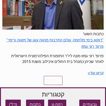
כתבות השער
"דווקא בימי מלחמה, עולם התרבות מהווה עוגן של תקווה וריפוי"
פרופ' רוני גמזוּ
פרופ' רוני גמזוּ מונה ליו"ר התזמורת הפילהרמונית הישראלית
לאחר שכיהן כמנהל בית החולים איכילוב משנת 2015
קראו עוד»
חזרה
קטגוריות
גבעתיים
כתבות
נדל"ן
רמת-גן