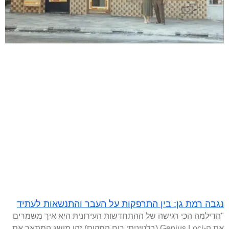
נגבה רמת גן: בין התרפקות על העבר והתנשאות לעתיד
"הדילמה הכי רגישה של ההתחדשות העירונית היא איך משמרים
את ה-Genius Loci (בלטינית: רוח המקום) זהו מושג המתאר את