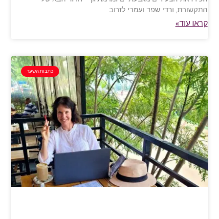
התקשורת, ורדי שפר ועמרי לזרוב
קראו עוד»
כתבות השער