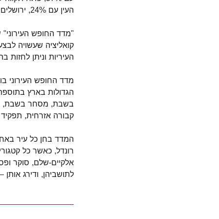
העין עם 24%, ירושלים עם 22%, דימונה עם 21%, רחובות עם 20% ובית שמש ורמלה עם 15%.
"מדד החופש העירוני" 
קואליציה שעשויה לבצע
העיריות וניתן לחזות בה
הגדולות בארץ בתוספת 
בשבת, מסחר בשבת, תקצ
קבורה אזרחית, תפקיד ה
המדד בחן כל עיר באחת
רונדל, כאשר כל קטגור
אלקיים-שלם, סוקר ופס
לתושביהן, ודירג אותן 