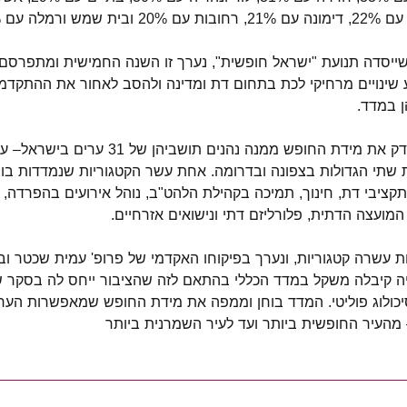
שייסדה תנועת "ישראל חופשית", נערך זו השנה החמישית ומתפרס
 שינויים מרחיקי לכת בתחום דת ומדינה ולהסב לאחור את ההתקדמו
ן במדד.
מדד החופש העירוני בודק את מידת החופש ממנה נהנ
שתי הגדולות בצפונה ובדרומה. אחת עשר הקטגוריות שנמדדות בו ה
יבי דת, חינוך, תמיכה בקהילת הלהט"ב, נוהל אירועים בהפרדה, 
מועצה הדתית, פלורליזם דתי ונישואים אזרחיים.
 עשרה קטגוריות, ונערך בפיקוחו האקדמי של פרופ' עמית שכטר וב
יה קיבלה משקל במדד הכללי בהתאם לזה שהציבור ייחס לה בסקר שנ
יכולוג פוליטי. המדד בוחן וממפה את מידת החופש שמאפשרות הער
– מהעיר החופשית ביותר ועד לעיר השמרנית ביותר