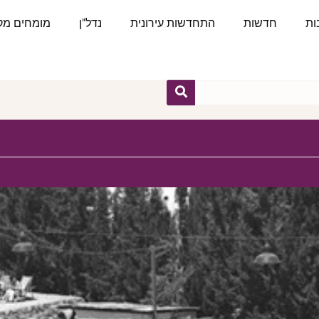
ות
חדשות
התחדשות עירונית
נדל"ן
מומחים מקצ