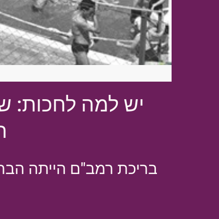
יש למה לחכות: שי
ה
בריכת רמב"ם הייתה הבריכ