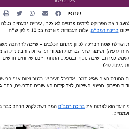
10.9.2025
שתפו
העביר את הפרויקט ליזמים פרטיים לא צלחו, עיריית גבעתיים נטלה 
יקום
. עלות העבודות מוערכת בכ־10 מיליון ש״ח.
בריכת רמב״ם
ת הגדלת שטח הבריכה לכיוון מתחם הכלבים – שיזכה להרחבה מש
ידרותרפיה), ושימור שתי הבריכות המקוריות: הגדולה והבינונית. הר
מש כמרחב ישיבה נוסף, ובמפלס התחתון ייבנו שירותים חדשים. 
ת מגינת סולד.
ם מהנדס העיר שגיא תמרי, אדריכל העיר שי רכטר וצוות אגף הרישוי
דות הפירוק, הפינוי והשיקום, לצד קידום האישורים הנדרשים, בהם
כי היעד הוא לפתוח את
בריכת רמב"ם
עממיים.