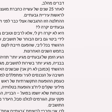
דברים מהלב,
לאחר 25 שנים של עשייה כחברת 
לראשות עיריית גבעתיים.
ההחלטה הזו התגבשה אצלי כבר לפני תקופ
גבעתיים יקרה לי!
היא לא יקרה רק לי, אלא לרבים וטובים ב
לידי ביטוי גם ביום הבוחר של תושבים, 
הרגשתי בכל ליבי, שהפעם חייבת לקום ר
בחמש השנים האחרונות.
הגיע הזמן של'גבעתיים מגיע יותר' תהיה
בבנייה, מגיע יותר בשירות לתושבים, מג
הרגשתי (וכמובן לא רק אני) שבשנים האח
חשיבה על הנכנסים לעיר ומתפללים למצוא
כעומק ההופעות התקשורתיות של ראש הע
מיליוני שקלים ליח"צ והופעות בטלוויזיה
הבטחות שלא יושמו בפועל – הבנייה, המ
פקקי ענק, הגורמים לכולנו סבל, היעדר מ
התושבים.
לכן, אני וחבריי לרשימת 'גבעתיים אחת',