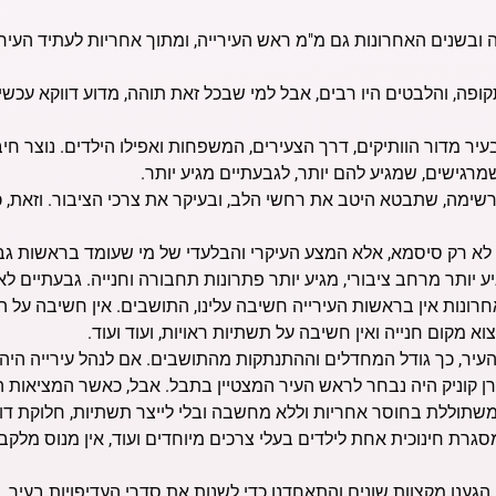
מועצה ובשנים האחרונות גם מ"מ ראש העירייה, ומתוך אחריות לעתיד הע
ה, והלבטים היו רבים, אבל למי שבכל זאת תוהה, מדוע דווקא עכשיו, 
עיר מדור הוותיקים, דרך הצעירים, המשפחות ואפילו הילדים. נוצר חיבו
שמרגישים, שמגיע להם יותר, לגבעתיים מגיע יותר.
שימה, שתבטא היטב את רחשי הלב, ובעיקר את צרכי הציבור. וזאת, 
 לא רק סיסמא, אלא המצע העיקרי והבלעדי של מי שעומד בראשות גבעת
יע יותר מרחב ציבורי, מגיע יותר פתרונות תחבורה וחנייה. גבעתיים ל
רונות אין בראשות העירייה חשיבה עלינו, התושבים. אין חשיבה על הה
 מקום חנייה ואין חשיבה על תשתיות ראויות, ועוד ועוד.
יר, כך גודל המחדלים וההתנתקות מהתושבים. אם לנהל עירייה הי
, רן קוניק היה נבחר לראש העיר המצטיין בתבל. אבל, כאשר המציאות ה
שתוללת בחוסר אחריות וללא מחשבה ובלי לייצר תשתיות, חלוקת דו"ח
סגרת חינוכית אחת לילדים בעלי צרכים מיוחדים ועוד, אין מנוס מלקבוע
 הגענו מקצוות שונים והתאחדנו כדי לשנות את סדרי העדיפויות בעיר. א