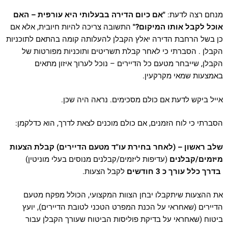
מנחם רצה לדעת:
"אם כיום הדירה בבעלותי היא עורפית – האם
אוכל לקבל אותו המיקום?"
התשובה צריכה להיות חיובית, אלא אם
כן בשל הרחבת הדירה יאלץ הקבלן להעלותה קומה בהתאם לתוכניות
הקבלן . הסברתי כי לאחר קבלת תשריטים ותוכניות מפורטות של
הקבלן, שייבחר מטעם כל הדיירים – נוכל לערוך איזון מתאים
באמצעות שמאי מקרקעין.
אייל ביקש לדעת אם כולם מסכימים. נראה היה שכן.
הסברתי כי לוח הזמנים, אם כולם מוכנים לצאת לדרך, הוא כדלקמן:
שלב ראשון – (לאחר בחירת עו"ד מטעם הדיירים) קבלת הצעות
מיזמים/קבלנים
(עדיפות ליזמים/קבלנים מנוסים בעלי מוניטין)
בדרך כלל עורך כ 3 חודשים
לקבל הצעות.
את ההצעות שיתקבלו יבחן הצוות המקצועי, הכולל מפקח מטעם
הדיירים (שאחראי על הכנת המפרט הטכני לטובת הדיירים), יועץ
ביטוח (שאחראי על בדיקת פוליסות הביטוח שעורך הקבלן עבור