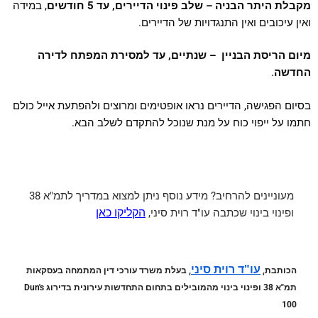
מקבלת היתר הבניה – שלב פינוי הדיירים, עד 5 חודשים
, במידה
ואין עיכובים ואין התנגדויות של הדיירים.
מיום הריסת הבניין – שנתיים, עד למסירת המפתח לדירה
החדשה
.
בסיום הפגישה, הדיירים נראו אופטימים ומרוצים ולהפתעת אייל כולם
חתמו על ייפוי כוח על מנת שנוכל להתקדם לשלב הבא.
מעוניינים להרחיב?
מידע נוסף ניתן למצוא במדריך לתמ"א 38
ופינוי בינוי שכתבה עו"ד רוית סיני,
הקליקו כאן
עו"ד רוית סיני
הכותבת,
, בעלת משרד עורכי דין המתמחה בעסקאות
תמ"א 38 ופינוי בינוי מהמובילים בתחום התחדשות עירונית בדירוג Dun's
100