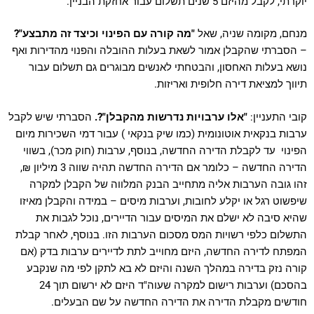
יוקרתי, לקבל מהיזם 5 שנים תשלום עבור אחזקת הבניין.
מנחם, מקומה שניה, שאל
"מה קורה עם הפינוי וכיצד זה מתבצע"?
– הסברתי שהקבלן אמור לשאת בעלות ההובלה והפנוי מהדירות ואף
נושא בעלות האחסון, והבטחתי לאנשים מבוגרים גם תשלום עבור
תיווך למציאת דירה חלופית ואריזות.
קובי התעניין:
"אלו ערבויות נדרשות מהקבלן"?.
הסברתי שיש לקבל
ערבות בנקאית אוטונומית (כמו שיק בנקאי ) עבור דמי השכירות מיום
הפינוי עד לקבלת הדירה החדשה, בנוסף, ערבות (חוק מכר), בשווי
הדירה החדשה – כלומר אם הדירה החדשה תהיה שווה 3 מיליון ₪,
זהו גובה הערבות אליה מתחייב הבנק המלווה של הקבלן למקרה
שיפשוט רגל או יקלע לחובות, וערבות מיסים – במידה והקבלן מאיזו
שהיא סיבה לא ישלם את המיסים עבור הדיירים, נוכל לגבות את
התשלום כלפי רשויות המס מסכום הערבות הזו. בנוסף, לאחר קבלת
המפתח לדירה החדשה, היזם מחוייב לתת לדיירים ערבות בדק (אם
קורה נזק בדירה במהלך השנה והיזם לא בא לתקן לפי מה שנקבע
בהסכם) וערבות רישום למקרה שעוה"ד היזם לא ירשום תוך 24
חודשים מקבלת הדירה את הדירה החדשה על שם הבעלים.