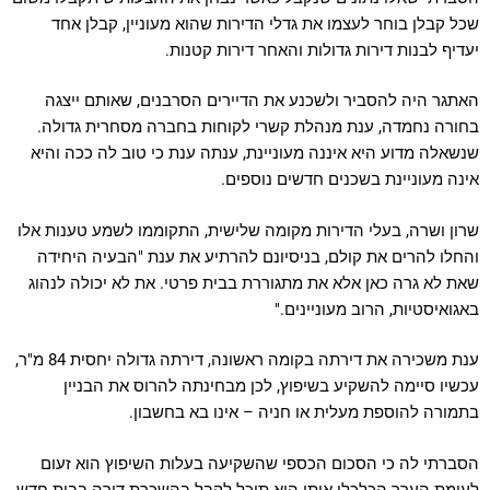
שכל קבלן בוחר לעצמו את גדלי הדירות שהוא מעוניין, קבלן אחד
יעדיף לבנות דירות גדולות והאחר דירות קטנות.
האתגר היה להסביר ולשכנע את הדיירים הסרבנים, שאותם ייצגה
בחורה נחמדה, ענת מנהלת קשרי לקוחות בחברה מסחרית גדולה.
שנשאלה מדוע היא איננה מעוניינת, ענתה ענת כי טוב לה ככה והיא
אינה מעוניינת בשכנים חדשים נוספים.
שרון ושרה, בעלי הדירות מקומה שלישית, התקוממו לשמע טענות אלו
והחלו להרים את קולם, בניסיונם להרתיע את ענת "הבעיה היחידה
שאת לא גרה כאן אלא את מתגוררת בבית פרטי. את לא יכולה לנהוג
באגואיסטיות, הרוב מעוניינים."
ענת משכירה את דירתה בקומה ראשונה, דירתה גדולה יחסית 84 מ"ר,
עכשיו סיימה להשקיע בשיפוץ, לכן מבחינתה להרוס את הבניין
בתמורה להוספת מעלית או חניה – אינו בא בחשבון.
הסברתי לה כי הסכום הכספי שהשקיעה בעלות השיפוץ הוא זעום
לעומת הערך הכלכלי אותו היא תוכל לקבל בהשכרת דירה בבית חדש