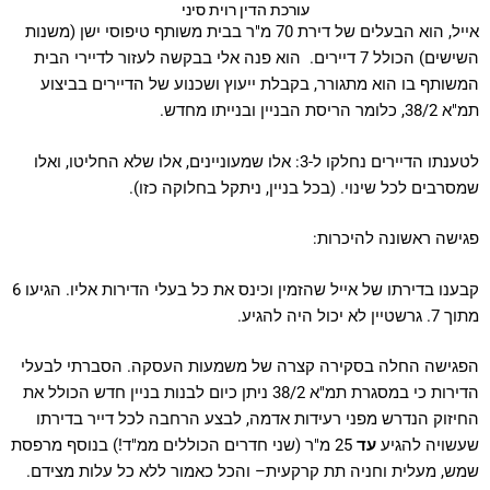
עורכת הדין רוית סיני
אייל, הוא הבעלים של דירת 70 מ"ר בבית משותף טיפוסי ישן (משנות
השישים) הכולל 7 דיירים. הוא פנה אלי בבקשה לעזור לדיירי הבית
המשותף בו הוא מתגורר, בקבלת ייעוץ ושכנוע של הדיירים בביצוע
תמ"א 38/2, כלומר הריסת הבניין ובנייתו מחדש.
לטענתו הדיירים נחלקו ל-3: אלו שמעוניינים, אלו שלא החליטו, ואלו
שמסרבים לכל שינוי. (בכל בניין, ניתקל בחלוקה כזו).
פגישה ראשונה להיכרות:
קבענו בדירתו של אייל שהזמין וכינס את כל בעלי הדירות אליו. הגיעו 6
מתוך 7. גרשטיין לא יכול היה להגיע.
הפגישה החלה בסקירה קצרה של משמעות העסקה. הסברתי לבעלי
הדירות כי במסגרת תמ"א 38/2 ניתן כיום לבנות בניין חדש הכולל את
החיזוק הנדרש מפני רעידות אדמה, לבצע הרחבה לכל דייר בדירתו
שעשויה להגיע
עד
25 מ"ר (שני חדרים הכוללים ממ"ד!) בנוסף מרפסת
שמש, מעלית וחניה תת קרקעית– והכל כאמור ללא כל עלות מצידם.