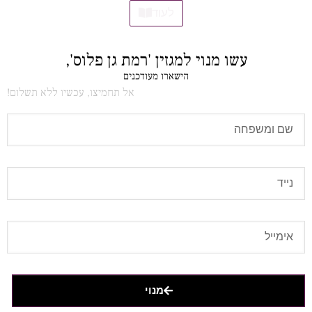
לעוד
עשו מנוי למגזין 'רמת גן פלוס',
הישארו מעודכנים
אל תחמיצו, עכשיו ללא תשלום!
מנוי