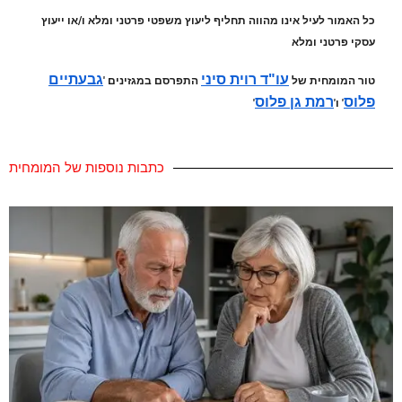
כל האמור לעיל אינו מהווה תחליף ליעוץ משפטי פרטני ומלא ו/או ייעוץ
עסקי פרטני ומלא
עו"ד רוית סיני
גבעתיים
טור המומחית של
התפרסם במגזינים '
פלוס
רמת גן פלוס
' ו'
'
כתבות נוספות של המומחית