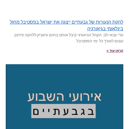
להקת הנעורות של גבעתיים ייצגה את ישראל בפסטיבל מחול
בינלאומי בגיאורגיה
עדי גבאי-לב: הקהל הגיאורגי קיבל אותנו בחום והעניק ללהקה פירגון
עצום לאורך כל ימי הפסטיבל
קראו עוד »