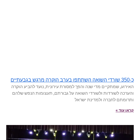
כ-350 שורדי השואה השתתפו בערב הוקרה מרגש בגבעתיים
האירוע, שמתקיים מדי שנה והפך למסורת עירונית, נועד להביע הוקרה
והערכה לשורדות ולשורדי השואה על גבורתם, תעצומות הנפש שלהם
ותרומתם לחברה ולמדינת ישראל
קראו עוד »