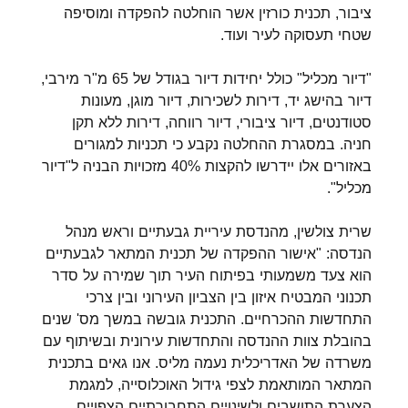
ציבור, תכנית כורזין אשר הוחלטה להפקדה ומוסיפה
שטחי תעסוקה לעיר ועוד.
"דיור מכליל" כולל יחידות דיור בגודל של 65 מ"ר מירבי,
דיור בהישג יד, דירות לשכירות, דיור מוגן, מעונות
סטודנטים, דיור ציבורי, דיור רווחה, דירות ללא תקן
חניה. במסגרת ההחלטה נקבע כי תכניות למגורים
באזורים אלו יידרשו להקצות 40% מזכויות הבניה ל"דיור
מכליל".
שרית צולשין, מהנדסת עיריית גבעתיים וראש מנהל
הנדסה: "אישור ההפקדה של תכנית המתאר לגבעתיים
הוא צעד משמעותי בפיתוח העיר תוך שמירה על סדר
תכנוני המבטיח איזון בין הצביון העירוני ובין צרכי
התחדשות ההכרחיים. התכנית גובשה במשך מס' שנים
בהובלת צוות ההנדסה והתחדשות עירונית ובשיתוף עם
משרדה של האדריכלית נעמה מליס. אנו גאים בתכנית
המתאר המותאמת לצפי גידול האוכלוסייה, למגמת
הצערת התושבים ולשינויים התחבורתיים הצפויים