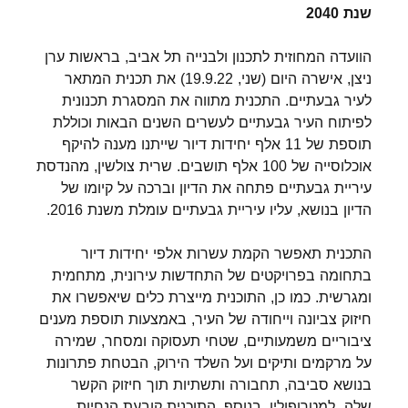
שנת 2040
הוועדה המחוזית לתכנון ולבנייה תל אביב, בראשות ערן
ניצן, אישרה היום (שני, 19.9.22) את תכנית המתאר
לעיר גבעתיים. התכנית מתווה את המסגרת תכנונית
לפיתוח העיר גבעתיים לעשרים השנים הבאות וכוללת
תוספת של 11 אלף יחידות דיור שייתנו מענה להיקף
אוכלוסייה של 100 אלף תושבים. שרית צולשין, מהנדסת
עיריית גבעתיים פתחה את הדיון וברכה על קיומו של
הדיון בנושא, עליו עיריית גבעתיים עומלת משנת 2016.
התכנית תאפשר הקמת עשרות אלפי יחידות דיור
בתחומה בפרויקטים של התחדשות עירונית, מתחמית
ומגרשית. כמו כן, התוכנית מייצרת כלים שיאפשרו את
חיזוק צביונה וייחודה של העיר, באמצעות תוספת מענים
ציבוריים משמעותיים, שטחי תעסוקה ומסחר, שמירה
על מרקמים ותיקים ועל השלד הירוק, הבטחת פתרונות
בנושא סביבה, תחבורה ותשתיות תוך חיזוק הקשר
שלה למטרופולין. בנוסף, התוכנית קובעת הנחיות