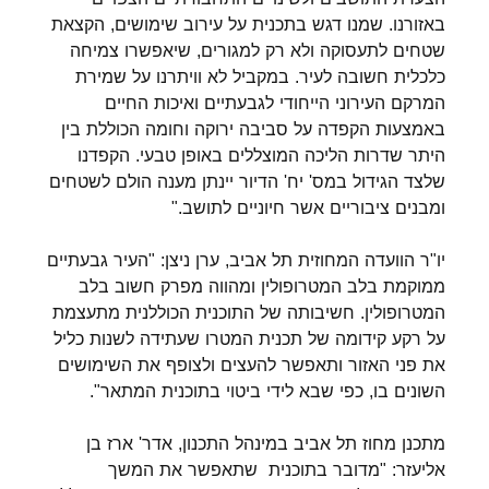
באזורנו. שמנו דגש בתכנית על עירוב שימושים, הקצאת
שטחים לתעסוקה ולא רק למגורים, שיאפשרו צמיחה
כלכלית חשובה לעיר. במקביל לא וויתרנו על שמירת
המרקם העירוני הייחודי לגבעתיים ואיכות החיים
באמצעות הקפדה על סביבה ירוקה וחומה הכוללת בין
היתר שדרות הליכה המוצללים באופן טבעי. הקפדנו
שלצד הגידול במס' יח' הדיור יינתן מענה הולם לשטחים
ומבנים ציבוריים אשר חיוניים לתושב."
יו"ר הוועדה המחוזית תל אביב, ערן ניצן: "העיר גבעתיים
ממוקמת בלב המטרופולין ומהווה מפרק חשוב בלב
המטרופולין. חשיבותה של התוכנית הכוללנית מתעצמת
על רקע קידומה של תכנית המטרו שעתידה לשנות כליל
את פני האזור ותאפשר להעצים ולצופף את השימושים
השונים בו, כפי שבא לידי ביטוי בתוכנית המתאר".
מתכנן מחוז תל אביב במינהל התכנון, אדר' ארז בן
אליעזר: "מדובר בתוכנית שתאפשר את המשך