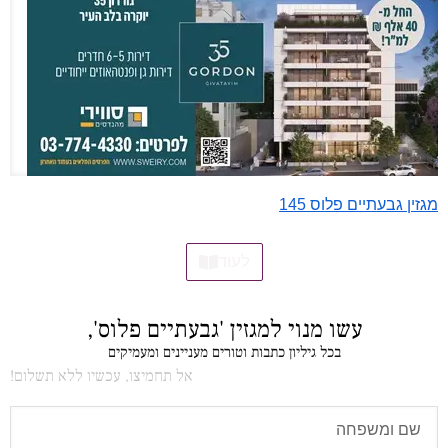
מגזין גבעתיים פלוס 145
לעוד
עשו מנוי למגזין 'גבעתיים פלוס',
בכל גיליון כתבות וטורים מעניינים ומעמיקים
אל תחמיצו, עכשיו ללא תשלום!