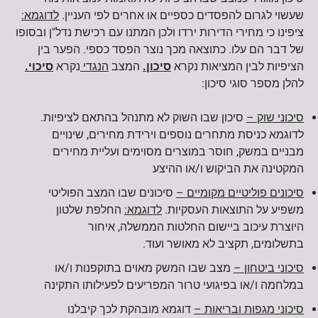
שעשוי לגרום להפסדים כספיים או אחרים לפי העניין.
לדוגמא:
ציפינו כי מחירי הדירות ירדו ולכן המתנו עם רכישת נדל"ן ובסופו
של דבר הם עלו. כתוצאה מכך נוצר הפסד כספי. הפער בין
הציפיות לבין המציאות נקרא
סיכון.
המצב
הנגדי
נקרא
סיכוי.
להלן מספר סוגי סיכון:
סיכוני שוק –
סיכון שבו השוק לא מתנהל בהתאם לציפיות.
לדוגמא כניסת מתחרים נוספים וירידת מחירים, שינויים
מבניים במשק, חוסר במוצרים מסוימים ועליית מחירים
המקטינה את הביקוש ו/או ההיצע
סיכונים פוליטיים מקומיים –
סיכונים שבו המצב הפוליטי
משפיע על התוצאות העסקיות.
לדוגמא:
החלפת שלטון
היוצרת עיכוב ביישום החלטות הממשלה, איחור
בתשלומים, תקציב לא מאושר ועוד.
סיכוני ביטחון –
מצב שבו המשק מאוים בתוקפנות ו/או
במלחמה ו/או בפיגועי טרור המפריעים לפעילותו התקינה
סיכוני מגפות ובריאות –
דוגמא מובהקת לכך קיבלנו