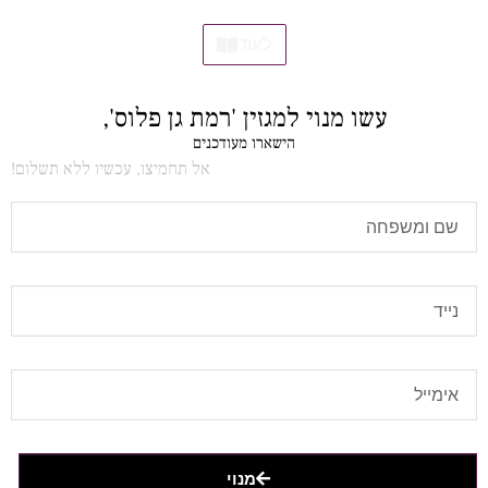
לעוד
עשו מנוי למגזין 'רמת גן פלוס',
הישארו מעודכנים
אל תחמיצו, עכשיו ללא תשלום!
מנוי