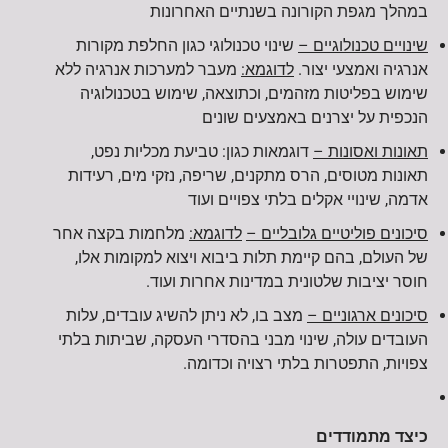
במהלך מגפת הקורונה בשנתיים האחרונות
שינויים טכנולוגיים –
שינוי טכנולוגי כגון החלפת מקורות
אנרגיה ואמצעי יצור.
לדוגמא:
מעבר למערכות אנרגיה ללא
שימוש בפליטות מזהמים, וכתוצאה, שימוש בטכנולוגיה
הנכפית על יצרנים באמצעים שונים
תאונות ואסונות –
דוגמאות כגון: טביעת מכליות נפט,
תאונות מטוסים, הרס מתקנים, שריפה, נזקי מים, רעידות
אדמה, שינויי אקלים בלתי צפויים ועוד
סיכונים פוליטיים גלובליים –
לדוגמא:
מלחמות בקצה אחר
של העולם, בהם קיימת תלות ביבוא ויצוא למקומות אלו,
חוסר יציבות שלטונית במדינות אחרות ועוד.
סיכונים ארגוניים –
מצב בו, לא ניתן להשיג עובדים, עלות
העובדים עולה, שינוי מבני בהסדרי העסקה, שביתות בלתי
צפויות, התפטרות בלתי רצויה וכדומה.
כיצד מתמודדים