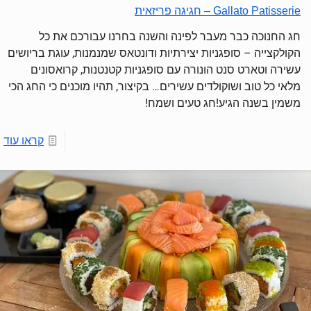
Gallato Patisserie – חגיגה פריזאית
חג החנוכה כבר מעבר לפינה והשנה בחרנו עבורכם את כל
הקולקצייה – סופגניות יצירתיות ודונטאס שמנמנות, עוגת בריושים
עשירה וטארט סנט הונורה עם סופגניות קטנטנות, קרואסונים
מלאי כל טוב ושוקולדים עשירים… בקיצור, תהיו מוכנים כי החג הכי
משמין בשנה הגיע!חג טעים ושמח!
קראו עוד