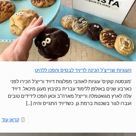
העוגיות שרייצ'ל הכינה לדיויד לבסיס והפכו ללהיט
'מונסטה קוקיס' עוגיות לאוהבי מפלצות דיויד ורייצ'ל ‏הכירו לפני
כארבע שנים באולפן ללימוד עברית בקיבוץ מעגן מיכאל. דיויד
עלה לארץ מגואטמלה ורייצ'ל מארה"ב וכאן הפכו לידידים טובים
ועברו לגור בשכנות ברמת גן. כשדיויד התגייס והיה
[…]
קראו עוד