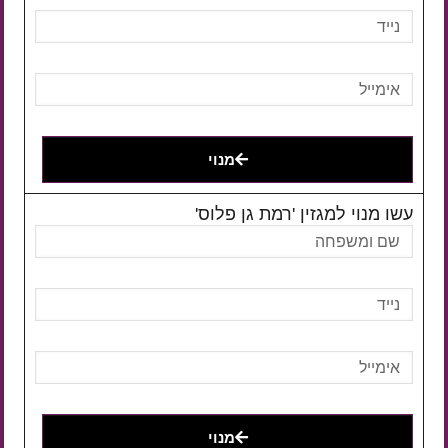
מנוי
עשו מנוי למגזין 'רמת גן פלוס'
מנוי