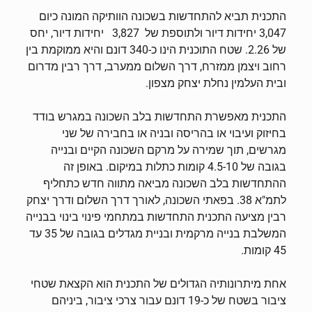
התכנית תביא להתחדשות בשכונה הוותיקה המונה כיום
3,047 יחידות דיור ולתוספת של 3,827 יחידות דיור, יחס
של 2.26. שטח התוכנית הינו כ-340 דונם והיא ממוקמת בין
רחוב ויצמן ממזרח, דרך השלום ממערב, דרך רבין מדרום
ובית העלמין נחלת יצחק מצפון.
התכנית מאפשרת התחדשות בלב השכונה במגרש בודד
בחיזוק ועיבוי או בהריסה ובניה או בחבירה של שני
מגרשים, תוך שמירה על מרקם השכונה הקיים ובנייה
בגובה של 4.5-10 קומות כתלות במיקום. באופן זה
ההתחדשות בלב השכונה מביאה מתווה חדש כתחליף
לתמ"א 38. בפאתי השכונה, לאורך דרך השלום ודרך יצחק
רבין מציעה התכנית התחדשות במתחמי פינוי בינוי בבנייה
המשלבת בנייה מרקמית ובניית מגדלים בגובה של 35 עד
45 קומות.
אחת מיתרונותיה הגדולים של התכנית הוא הקצאת שטחי
ציבור בשטח של כ-19 דונם עבור צרכי ציבור, ביניהם