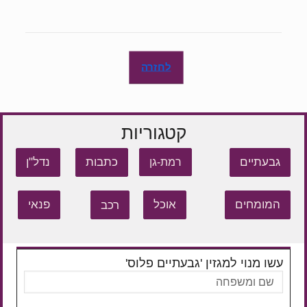
לחזרה
קטגוריות
גבעתיים
כתבות
נדל"ן
רמת-גן
המומחים
אוכל
רכב
פנאי
עשו מנוי למגזין 'גבעתיים פלוס'