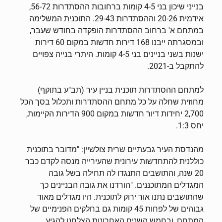
בנייני שיכון בני 4-5 קומות ברחובות ההסתדרות 56-72,
אידמית 20-26 וההסתדרות 29-43. התוכנית המשלימה
במתחם א' ברחוב ההסתדרות הופקדה בחודש שעבר,
ובמסגרתה ייבנו 168 דירות חדשות במקום 60 דירות
ישנות בשני בניינים בני 4-5 קומות. היתרי בנייה צפויים
להתקבל ב-2021.
למתחם ההסתדרות תוכנית בניין עיר (תב"ע בתוקף)
מחוזית שחלה על כל מתחם ההסתדרות ותכלול בסך הכל
2,700 יחידות דיור חדשות במקום 900 הדירות הקיימות,
יחס 1:3.
מהנדסת העיר גבעתיים שרית צולשיין: "מדובר בתוכנית
כוללנית להתחדשות עירונית שהעירייה מנסה לקדם כבר
20 שנה, והתושבים התנגדו לה תחילה בשל גובה
המגדלים המתוכננים. "הורדנו את גובה הבניינים כך
שהתושבים נתנו אור ירוק לתוכנית. היו מגדלים מאוד
גבוהים של לפחות 45 קומות גם בחלקים הפנימיים של
המתחם, ובחמש השנים האחרונות הצלחנו להגיע