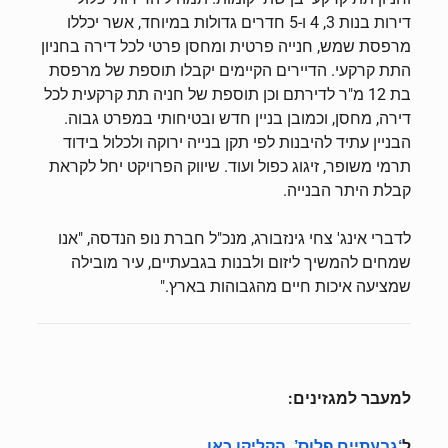
דירות בנות 3, 4 ו-5 חדרים גדולות במיוחד, אשר יכללו
מרפסת שמש, חנייה פרטית ומחסן פרטי לכל דירה בחניון
התת קרקעי. הדיירים הקיימים יקבלו תוספת של מרפסת
בת 12 מ"ר לדירתם וכן תוספת של חניה תת קרקעית לכל
דירה, מחסן, וכמובן בניין חדש ובטיחותי במפרט גבוה.
הבניין עתיד להיבנות לפי תקן בנייה ירוקה ולכלול בידוד
תרמי משופר, זיגוג כפול ועוד. שיווק הפרויקט יחל לקראת
קבלת היתר הבנייה.
לדברי אינג' צחי גינזבורג, מנכ"ל חברת נופ הנדסה, "אנו
שמחים להמשיך ליזום ולבנות בגבעתיים, עיר מובילה
שמציעה איכות חיים מהגבוהות בארץ."
למעבר למגזינים:
ל
,
‘גבעתיים פלוס’
הקליקו כאן