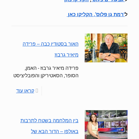
ל
‘רמת גן פלוס’, הקליקו כאן
האור בסטודיו כבה – פרידה
מיאיר גרבוז
פרידה מיאיר גרבוז - האמן,
הסופר, הסאטיריקן והפובליציסט
קראו עוד
בין המלחמה בשטח לתרבות
באולפן – הדור הבא של