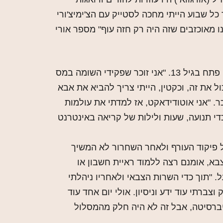
כל שבוע הייתי מחכה לסטייק עם הצ'ימיצ'ורי
ו מאוכזבים שזה היה רק חזה עוף" מספר אורי
את העסק שלו לבניית אתרים פתח בגיל 13. "אני זוכר שפקידי השומה במס
ל את זה, וכקטין, הייתי צריך להביא את אבא
ר. "אני אוטודידאקט, אז למדתי את עולמות
י תנועה, שעות ולילות של קריאה באינטרנט
 פיקוד העורף ולאחר השחרור לא המשיך
בא, אומנם רצה ללמוד ראיית חשבון או
. "תוך כדי השרות הצבאי ולאחריו ניהלתי
צברתי עוד ידע וניסיון. אולי יום אחד עוד
ברסיטה, אבל זה לא היה חלק מהמסלול