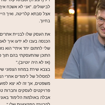
לבישולים. "אני לא אשכח איך 
אצל סבתא קלריטה, ואיך היינ
בחיוך.
הכנסה בעכו לא ידעו איך לאכו
שלי לחתום יחד איתי" הוא נזכ
התוכן שהתעסקתי בהם תוך כד
(אז לא היה יוטיוב)."
בצבא שירת במחוז הצפוני של
למסלול של לימודים אחרי הצ
משפטים, אך זה לא יצא לפועל
פרויקטים לעסקים וחברות טק ו
אבלה באולמות הלימוד באוני
לקריירה המקצועית שלי."