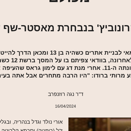
רונוביץ' בנבחרת מאסטר-שף עונ
אורי אהרונוביץ' פתח עסק עצמאי לבניית א
לאהבה האמיתי
להצטרף לנבחרת מאסטר-שף בעונתה ה-11. אחרי מנת דג עם לי
ע מרותי ברודו: "היו הרבה מתחרים אבל אתה בעיני
ד"ר נגה רוזנפרב
16/04/2024
אורי נולד וגדל בנהריה, ובגל
ז"ל (רומניה) וסבתא קלריטה ז"