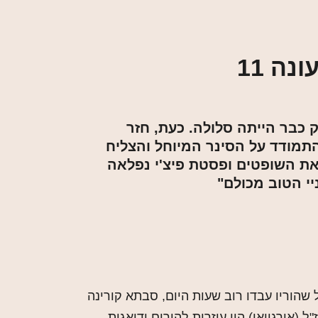
ה 11
תרים כשהיה בן 13 ומכאן הדרך להייטק כבר הייתה סלולה. כעת, חזר
ת שלו - למטבח. לאחרונה, בוודאי צפיתם בו על המסך ברשת 12 כשהתמודד על הסינר המיוחל והצליח
מון גראס שהעיפה את השופטים ופסטת פיצ'י נפלאה
י הטוב מכולם"
ל שהוריו עבדו רוב שעות היום, סבתא קורינה
ל (אורגוואי) היו עוזרות להורים ודואגות