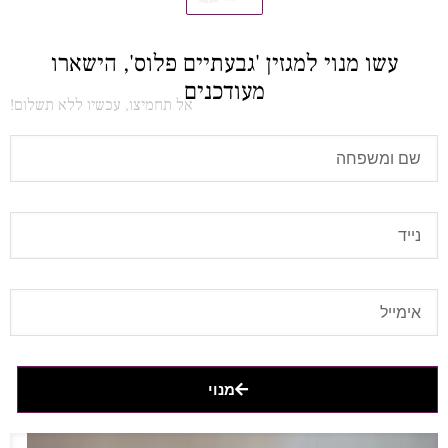
עשו מנוי למגזין 'גבעתיים פלוס', הישארו
מעודכנים
אל תחמיצו, עכשיו ללא תשלום!
מנוי