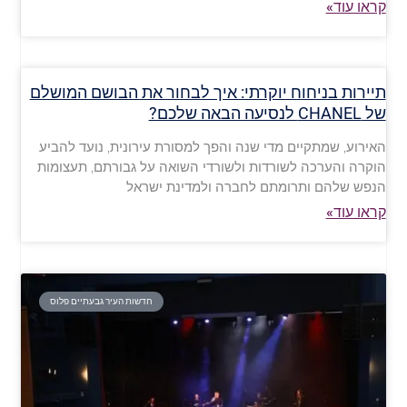
קראו עוד»
תיירות בניחוח יוקרתי: איך לבחור את הבושם המושלם
של CHANEL לנסיעה הבאה שלכם?
האירוע, שמתקיים מדי שנה והפך למסורת עירונית, נועד להביע
הוקרה והערכה לשורדות ולשורדי השואה על גבורתם, תעצומות
הנפש שלהם ותרומתם לחברה ולמדינת ישראל
קראו עוד»
חדשות העיר גבעתיים פלוס