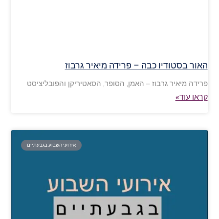
האור בסטודיו כבה – פרידה מיאיר גרבוז
פרידה מיאיר גרבוז – האמן, הסופר, הסאטיריקן והפובליציסט
קראו עוד»
אירועי השבוע בגבעתיים