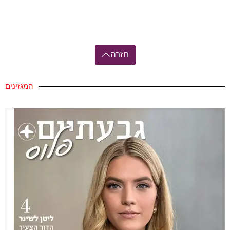
חזרה
המגזינים