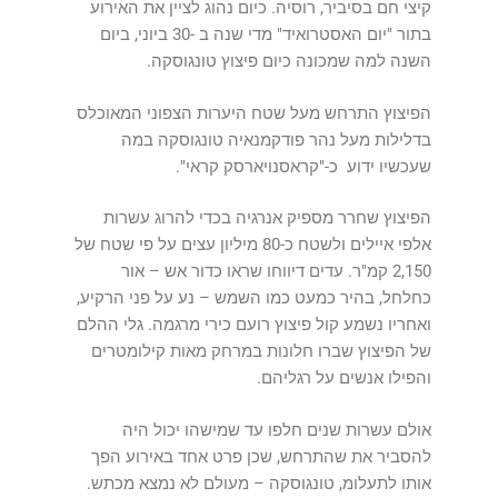
קיצי חם בסיביר, רוסיה. כיום נהוג לציין את האירוע
בתור "יום האסטרואיד" מדי שנה ב -30 ביוני, ביום
השנה למה שמכונה כיום פיצוץ טונגוסקה.
הפיצוץ התרחש מעל שטח היערות הצפוני המאוכלס
בדלילות מעל נהר פודקמנאיה טונגוסקה במה
שעכשיו ידוע כ-"קראסנויארסק קראי".
הפיצוץ שחרר מספיק אנרגיה בכדי להרוג עשרות
אלפי איילים ולשטח כ-80 מיליון עצים על פי שטח של
2,150 קמ"ר. עדים דיווחו שראו כדור אש – אור
כחלחל, בהיר כמעט כמו השמש – נע על פני הרקיע,
ואחריו נשמע קול פיצוץ רועם כירי מרגמה. גלי ההלם
של הפיצוץ שברו חלונות במרחק מאות קילומטרים
והפילו אנשים על רגליהם.
אולם עשרות שנים חלפו עד שמישהו יכול היה
להסביר את שהתרחש, שכן פרט אחד באירוע הפך
אותו לתעלומ, טונגוסקה – מעולם לא נמצא מכתש.