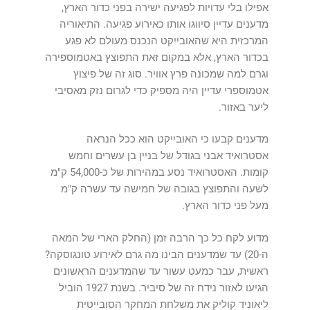
אפילו בלי עדויות לפגיעה ישירה בפני כדור הארץ,
מדענים עדיין סיווגו אותו כאירוע פגיעה. התיאוריה
המרכזית היא שהאובייקט הנכנס מעולם לא פגע
בכדור הארץ, אלא במקום זאת התפוצץ באטמוספירה
וגרם למה שמכונה פרץ אוויר. סוג זה של פיצוץ
אטמוספרי עדיין היה מספיק כדי לגרום נזק מאסיבי
ליער באזור.
מדענים קבעו כי האובייקט הוא ככל הנראה
אסטרואיד אבני בגודל של בניין בן עשרים וחמש
קומות. האסטרואיד נסע במהירות של כ-54,000 ק"מ
לשעה והתפוצץ בגובה של חמישה עד עשרה ק"מ
מעל פני כדור הארץ.
מדוע לקח כל כך הרבה זמן (החלק הארי של המאה
ה-20) עד שמדענים הבינו מה גרם לאירוע טונגוסקה?
ראשית, עבר כמעט עשור עד שהמדענים הראשונים
הגיעו לאזור נידח זה של סיביר. בשנת 1927 הוביל
ליאוניד קוליק את משלחת המחקר הסובייטית